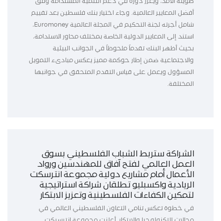
طويلة الأمد، ويعزز دوره في دعم التنمية المستدامة وفق
أفضل المعايير العالمية. وجاء اختيار بنك فلسطين بعد تقييم
شامل أجرته لجنة التحكيم في المجلة العالمية Euromoney،
استند إلى المعايير الدولية الخاصة بمختلف محاور الاستدامة،
بحيث أظهر البنك تقدماً ملحوظاً في الجوانب البيئية
والاجتماعية ضمن إطار حوكمة مميز يعكس مبادىء التمويل
المسؤول ويعمل على قياس التقدم المتحقق في جوانبها
المختلفة.
الشراكة ستربط الشباب الفلسطيني بسوق
العمل العالمي لفتح آفاق للمهندسين ورواد
الأعمال أمام مشاريع دولية مجموعة انترسكت
الريادية واكسبليو تطلقان شراكة استراتيجية
لتمكين الكفاءات الفلسطينية وتعزيز الابتكار
في خطوة تعكس تنامي التعاون الفلسطيني العالمي في
مجالات التكنولوجيا والابتكار، أعلنت مجموعة انترسيكت