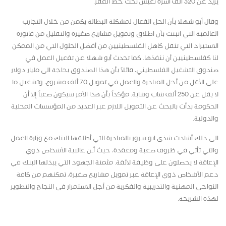
يزيد عن 320 ألف أسرة تعيش تحت خط الفقر.
وقال أبو شهلا بأن الحل الفعال لمشكلة البطالة يكمن من خلال التجارب
العالمية التي اثبتت بأن اطلاق وتمويل مشاريع صغيرة والتقليل من فاتورة
الاستيراد التي تثقل كاهل الفلسطينيين من أفضل الحلول التي من الممكن
لنا كفلسطينيين أن ننفذها. كما تحدث أبو شهلا عن تفعيل العمل في
صندوق التشغيل الفلسطيني، قائلاً بأن هذا الصندوق بحاجة الى مليار دولار
على الأقل من أجل المبادرة والعمل في تمويل 70 ألف مشروع، وتشغيل ما
لا يقل عن 250 ألف شاب وشابة. مؤكداً بأن هذا الأمر سيكون صعباً إلا أن
الحكومة بدأت بالبحث عن التمويل اللازم عبر العديد من المؤسسات المحلية
والدولية.
الى ذلك أشادت شذى ابو سرور بالمبادرة التي أطلقها البنك مع وزارة العمل
والتي تأتي في ظروف صعبة ومعقدة، حيث أـن غالبية الأشخاص ذوي
الإعاقة لا يحصلون على وظيفة لائقة. مثمنة الجهود التي يبذلها البنك في
دعم الأشخاص ذوي الإعاقة عبر تمويل مشاريع صغيرة، تمكنهم من كافة
النواحي المهنية والتدريبية والفكرية من أجل الاستمرار في النجاح والتطوير
لهذه الشريحة.