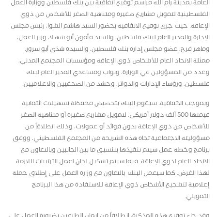
العامة بمدينة رام الله مراسم توقيع اتفاقية بين بنك فلسطين ووزارة العمل
الفلسطينية لتمويل مشاريع صغيرة ومتناهية الصغر للأشخاص من ذوي
الإعاقة. حيث جرى توقيع الاتفاقية بحضور السيد هاشم الشوا، رئيس مجلس
الإدارة والمدير العام لبنك فلسطين، والسيد مأمون أبو شهلا، وزير العمل،
وماهر فرح، عضو مجلس إدارة بنك فلسطين، والسيدة شذى أبو سرور،
ممثلة الاتحاد العام للأشخاص ذوي الإعاقة ومؤسسات المجتمع المدني،
وعدد من المسؤولين في الوزارة، ونواب ومساعدي المدير العام لبنك
فلسطين، ورؤساء الإدارات والدوائر، وحشد من الصحفيين والاعلاميين.
وبموجب الاتفاقية، سيقوم البنك بتخصيص محفظة تسهيلات ائتمانية
قيمتها 500 ألف دولار أمريكي، لتمويل مشاريع صغيرة أو متناهية الصغر
للأشخاص من ذوي الإعاقة بدون فوائد أو عمولات، وذلك انطلاقاً من
مسؤوليته الاجتماعية تجاه هذه الشريحة من المجتمع الفلسطيني، ووفق
برنامج وخطة عمل سيتم تنفيذها بتنسيق ما بين الجانبين وبالتعاون مع
الاتحاد العام لذوي الإعاقة. فيما سيتم تشكيل لجان لعمل الترتيبات اللازمة
لهذا الغرض. كما سيعمل البنك بالتعاون مع وزارة العمل على إطلاق حملة
إعلامية لتشجيع الأشخاص ذوي الإعاقة للاستفادة من هذا البرنامج
التمويلي.
وقد جاء توقيع هذه المذكرة، انطلاقاً من ايمان الطرفين بضرورة العمل على