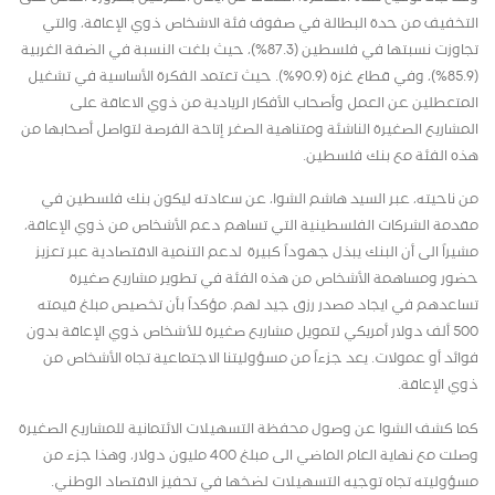
التخفيف من حدة البطالة في صفوف فئة الاشخاص ذوي الإعاقة، والتي
تجاوزت نسبتها في فلسطين (87.3%)، حيث بلغت النسبة في الضفة الغربية
(85.9%)، وفي قطاع غزة (90.9%). حيث تعتمد الفكرة الأساسية في تشغيل
المتعطلين عن العمل وأصحاب الأفكار الريادية من ذوي الاعاقة على
المشاريع الصغيرة الناشئة ومتناهية الصغر إتاحة الفرصة لتواصل أصحابها من
هذه الفئة مع بنك فلسطين.
من ناحيته، عبر السيد هاشم الشوا، عن سعادته ليكون بنك فلسطين في
مقدمة الشركات الفلسطينية التي تساهم دعم الأشخاص من ذوي الإعاقة،
مشيراً الى أن البنك يبذل جهوداً كبيرة لدعم التنمية الاقتصادية عبر تعزيز
حضور ومساهمة الأشخاص من هذه الفئة في تطوير مشاريع صغيرة
تساعدهم في ايجاد مصدر رزق جيد لهم. مؤكداً بأن تخصيص مبلغ قيمته
500 ألف دولار أمريكي لتمويل مشاريع صغيرة للأشخاص ذوي الإعاقة بدون
فوائد أو عمولات. يعد جزءاً من مسؤوليتنا الاجتماعية تجاه الأشخاص من
ذوي الإعاقة.
كما كشف الشوا عن وصول محفظة التسهيلات الائتمانية للمشاريع الصغيرة
وصلت مع نهاية العام الماضي الى مبلغ 400 مليون دولار، وهذا جزء من
مسؤوليته تجاه توجيه التسهيلات لضخها في تحفيز الاقتصاد الوطني.