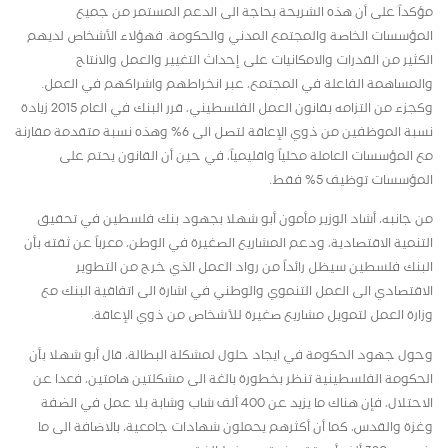
مؤكداً على أن هذه الشريحة بحاجة الى الدعم المستمر من جميع
المؤسسات الخاصة والمجتمع المدني والحكومة. فهؤلاء الأشخاص لديهم
الكثير من القدرات والامكانيات على إحداث التغيير والعمل والانتاج
والمساهمة الفاعلة في المجتمع، عبر انخراطهم واشراكهم في العمل.
وكجزء من التزامه بقانون العمل الفلسطيني، قرر البنك في العام 2015 زيادة
نسبة الموظفين من ذوي الإعاقة لتصل الى 6% وهذه نسبة متقدمة مقارنة
مع المؤسسات العاملة محلياً واقليمياً، في حين أن القانون يحتم على
المؤسسات توظيف 5% فقط.
من جانبه، أشاد الوزير مأمون أبو شهلا بجهود بنك فلسطين في تحقيق
التنمية الاقتصادية، ودعم المشاريع الصغيرة في الوطن، معرباً عن ثقته بأن
البنك فلسطين سيظل رائداً من رواد العمل الذي خرج من التطوير
الاقتصادي الى العمل التنموي والوطني في اشارة الى اتفاقية البنك مع
وزارة العمل لتمويل مشاريع صغيرة للأشخاص من ذوي الإعاقة.
وحول جهود الحكومة في ايجاد حلول لمشكلة البطالة، قال أبو شهلا بأن
الحكومة الفلسطينية تنظر بخطورة بالغة الى مشكلتين هامتين، فعدا عن
الاحتلال، فإن هناك ما يزيد عن 400 ألف شاب وشابة بلا عمل في الضفة
وغزة والقدس، كما أن أكثرهم يحملون شهادات جامعية، بالاضافة الى ما