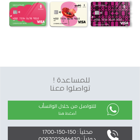
للمساعدة !
تواصلوا معنا
للتواصل من خلال الواتسأب
أضغط هنا
محلياً : 150-150-1700
دولياً : 0097022946420