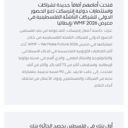
فتحت أمامهم آفاقاً جديدة لشراكات
واستثمارات دولية إنترسكت تعزز الحضور
الدولي للشركات الناشئة الفلسطينية في
معرض WMF 2026 بإيطاليا
عززت حاضنة أعمال إنترسكت، المدعومة من بنك فلسطين،
الحضور الدولي للشركات الناشئة الفلسطينية من خلال
مشاركتها في معرض WMF – We Make Future 2026، أحد
أكبر الفعاليات الأوروبية المتخصصة في الذكاء الاصطناعي
والتكنولوجيا والابتكار الرقمي، والذي أُقيم في مدينة بولونيا
الإيطالية، واستقطب أكثر من 73 ألف زائر، وأكثر من ألف
متحدث، إلى جانب ما يزيد على 90 منصة تدريبية، بمشاركة
نخبة من الشركات والمستثمرين ورواد الأعمال من مختلف
أنحاء العالم.
أول بنك في فلسطين يحصد الجائزة بنك