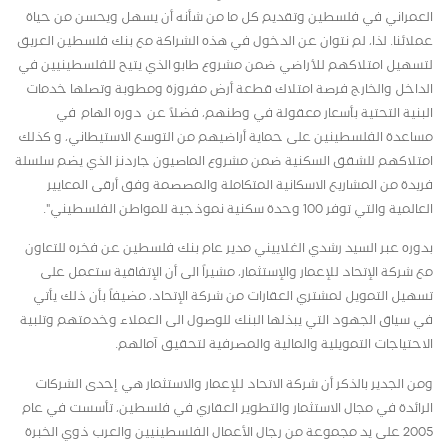
العمراني في فلسطين وتقديم كل ما من شأنه أن يسهل ويحسن من حياة
عملائنا. لذا، لم نتوان عن الدخول في هذه الشراكة مع بنك فلسطين العريق
لتسهيل امتلاكهم للأراضي ضمن مشروع طابو الذي يتيح للفلسطينيين في
الداخل والخارج فرصة امتلاك قطعة أرض مفروزة ومطوبة وتصلها خدمات
البنية التحتية بأسعار معقولة في وطنهم، فضلاً عن دوره الهام في
مساعدة الفلسطينين على حماية أراضيهم من التوسع الاستيطاني، و كذلك
امتلاكهم للشقق السكنية ضمن مشروع الماصيون جاردنز الذي يضم سلسلة
فريدة من المشاريع الاسكانية المتكاملة والمصصمة وفق أرقى المعايير
العالمية والتي توفر 100 وحدة سكنية نموذجية للمواطن الفلسطيني".
بدوره عبر السيد رشدي الغلاييني مدير عام بنك فلسطين عن فخره للتعاون
مع شركة الإتحاد للإعمار والإستثمار، مشيراً الى أن الإتفاقية ستعمل على
تسهيل التمويل لمشتري العقارات من شركة الإتحاد، مضيفاً بأن ذلك يأتي
في سياق الجهود التي يبذلها البنك للوصول الى العملاء وخدمتهم وتلبية
الاحتياجات التمويلية والمالية والمصرفية لتحقيق آمالهم.
ومن الجدير بالذكر أن شركة الاتحاد للإعمار والاستثمار هي إحدى الشركات
الرائدة في مجال الاستثمار والتطوير العقاري في فلسطين، تأسست في عام
2005 على يد مجموعة من رجال الأعمال الفلسطينيين والعرب ذوي الخبرة