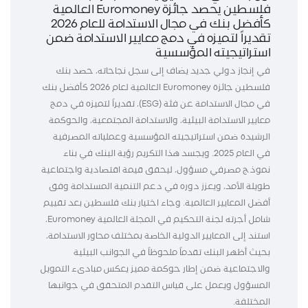
فلسطين يحصد جائزة Euromoney العالمية
كأفضل بنك في مجال الاستدامة للعام 2026
تقديراً لتميزه في دمج معايير الاستدامة ضمن
استراتيجيته المؤسسية
في إنجاز دولي جديد يضاف إلى سجل نجاحاته، حصد بنك
فلسطين جائزة Euromoney العالمية لعام 2026 كأفضل بنك
في مجال الاستدامة عن فئة (ESG)، تقديراً لتميزه في دمج
معايير الاستدامة البيئية، والاستدامة المجتمعية، والحوكمة
الرشيدة ضمن استراتيجيته المؤسسية وعملياته المصرفية
في العام 2025. ويجسد هذا التكريم رؤية البنك في بناء
نموذج مصرفي مسؤول، ليحقق قيمة اقتصادية واجتماعية
طويلة الأمد، ويعزز دوره في دعم التنمية المستدامة وفق
أفضل المعايير العالمية. وجاء اختيار بنك فلسطين بعد تقييم
شامل أجرته لجنة التحكيم في المجلة العالمية Euromoney،
استند إلى المعايير الدولية الخاصة بمختلف محاور الاستدامة،
بحيث أظهر البنك تقدماً ملحوظاً في الجوانب البيئية
والاجتماعية ضمن إطار حوكمة مميز يعكس مبادىء التمويل
المسؤول ويعمل على قياس التقدم المتحقق في جوانبها
المختلفة.