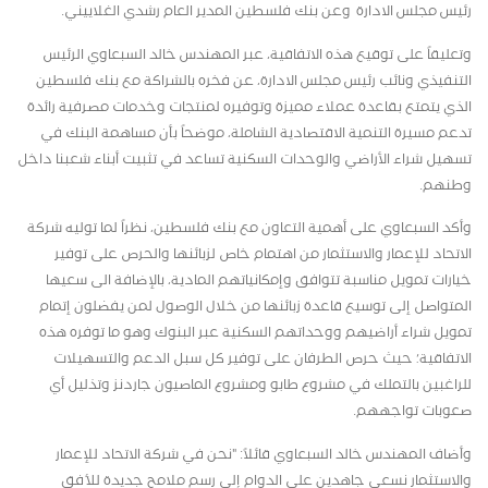
رئيس مجلس الادارة وعن بنك فلسطين المدير العام رشدي الغلاييني
.
وتعليقاً على توقيع هذه الاتفاقية، عبر المهندس خالد السبعاوي الرئيس
التنفيذي ونائب رئيس مجلس الادارة، عن فخره بالشراكة مع بنك فلسطين
الذي يتمتع بقاعدة عملاء مميزة وتوفيره لمنتجات وخدمات مصرفية رائدة
تدعم مسيرة التنمية الاقتصادية الشاملة، موضحاً بأن مساهمة البنك في
تسهيل شراء الأراضي والوحدات السكنية تساعد في تثبيت أبناء شعبنا داخل
وطنهم.
وأكد السبعاوي على أهمية التعاون مع بنك فلسطين، نظراً لما توليه شركة
الاتحاد للإعمار والاستثمار من اهتمام خاص لزبائنها والحرص على توفير
خيارات تمويل مناسبة تتوافق وإمكانياتهم المادية، بالإضافة الى سعيها
المتواصل إلى توسيع قاعدة زبائنها من خلال الوصول لمن يفضلون إتمام
تمويل شراء أراضيهم ووحداتهم السكنية عبر البنوك وهو ما توفره هذه
الاتفاقية؛ حيث حرص الطرفان على توفير كل سبل الدعم والتسهيلات
للراغبين بالتملك في مشروع طابو ومشروع الماصيون جاردنز وتذليل أي
صعوبات تواجههم.
وأضاف المهندس خالد السبعاوي قائلاً: "نحن في شركة الاتحاد للإعمار
والاستثمار نسعى جاهدين على الدوام إلى رسم ملامح جديدة للأفق