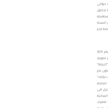
 حوالي
1% واستفادت منها 9 شركات، أما فيما يتعلق
د بلغت نسبة مساهمة
% عبر مساهمتها في دعم 23 جهة، وقطاع الصحة
ؤسسة وناد رياضي. كما امتدت رعاية البنك لقطاع البيئة بنسبة 5,71% لرعاية اربع
من جانب آخر سرد ثائر حمايل، رئيس دائرة العلاقات العامة والتسويق في البنك، عددا من المشاريع التي أطلقها البنك خلال العام 2011
تمويلا
201، أطلق كذلك مشروع "البيارة"
اون مع
 تراثك"
لترميم
خرى في
ة دعم انسانية
رعات الافراد