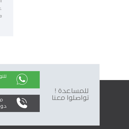
ا
ع
ف
للت
للمساعدة !
تواصلوا معنا
محليا
دولياً : 0