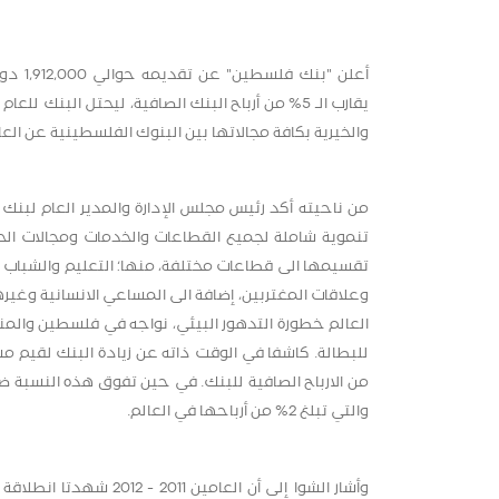
يقارب الـ 5% من أرباح البنك الصافية، ليحتل البنك
والخيرية بكافة مجالاتها بين البنوك الفلسطينية عن العا
من ناحيته أكد رئيس مجلس الإدارة والمدير العام لبن
تنموية شاملة لجميع القطاعات والخدمات ومجالات الحي
تقسيمها الى قطاعات مختلفة، منها؛ التعليم والشباب والا
وعلاقات المغتربين، إضافة الى المساعي الانسانية وغيره
العالم خطورة التدهور البيئي، نواجه في فلسطين والمن
من الارباح الصافية للبنك. في حين تفوق هذه النسبة
والتي تبلغ 2% من أرباحها في العالم.
وأشار الشوا إلى أن الع