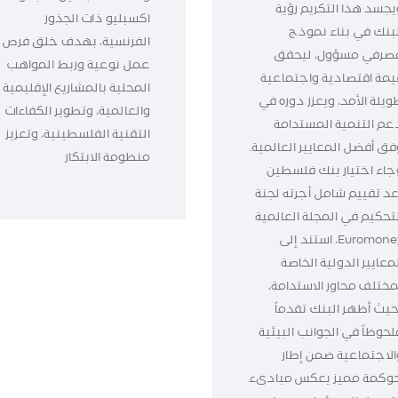
يجسد هذا التكريم رؤية
اكسبليو ذات الجذور
لبنك في بناء نموذج
الفرنسية، بهدف خلق فرص
صرفي مسؤول، ليحقق
عمل نوعية وربط المواهب
يمة اقتصادية واجتماعية
المحلية بالمشاريع الإقليمية
ويلة الأمد، ويعزز دوره في
والعالمية، وتطوير الكفاءات
عم التنمية المستدامة
التقنية الفلسطينية، وتعزيز
فق أفضل المعايير العالمية.
منظومة الابتكار
جاء اختيار بنك فلسطين
عد تقييم شامل أجرته لجنة
لتحكيم في المجلة العالمية
Euromoney، استند إلى
معايير الدولية الخاصة
مختلف محاور الاستدامة،
حيث أظهر البنك تقدماً
لحوظاً في الجوانب البيئية
الاجتماعية ضمن إطار
وكمة مميز يعكس مبادىء