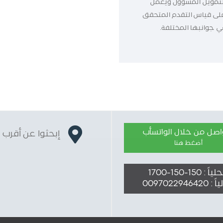
لتمويل المسؤول ويعمل
لى قياس التقدم المتحقق
ي جوانبها المختلفة.
واصل من خلال الواتسأب
إبحثوا عن أقرب 
أضغط هنا
ً : 150-150-1700
009702294642