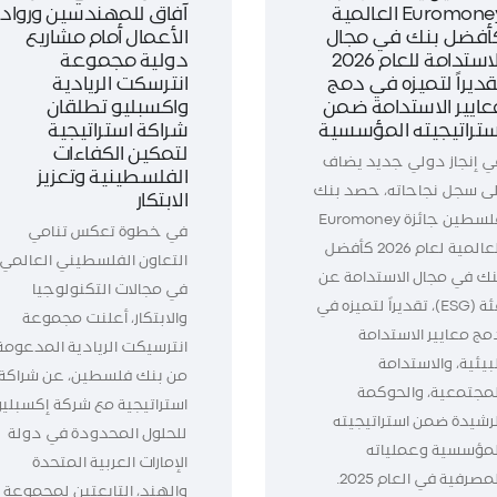
Euromoney العالمية
آفاق للمهندسين ورواد
أفضل بنك في مجال
الأعمال أمام مشاريع
الاستدامة للعام 2026
دولية مجموعة
قديراً لتميزه في دمج
انترسكت الريادية
عايير الاستدامة ضمن
واكسبليو تطلقان
ستراتيجيته المؤسسية
شراكة استراتيجية
لتمكين الكفاءات
ي إنجاز دولي جديد يضاف
الفلسطينية وتعزيز
لى سجل نجاحاته، حصد بنك
الابتكار
فلسطين جائزة Euromoney
في خطوة تعكس تنامي
العالمية لعام 2026 كأفضل
التعاون الفلسطيني العالمي
نك في مجال الاستدامة عن
في مجالات التكنولوجيا
فئة (ESG)، تقديراً لتميزه في
والابتكار، أعلنت مجموعة
مج معايير الاستدامة
انترسيكت الريادية المدعومة
بيئية، والاستدامة
من بنك فلسطين، عن شراكة
لمجتمعية، والحوكمة
استراتيجية مع شركة إكسبليو
لرشيدة ضمن استراتيجيته
للحلول المحدودة في دولة
لمؤسسية وعملياته
الإمارات العربية المتحدة
المصرفية في العام 2025.
والهند، التابعتين لمجموعة