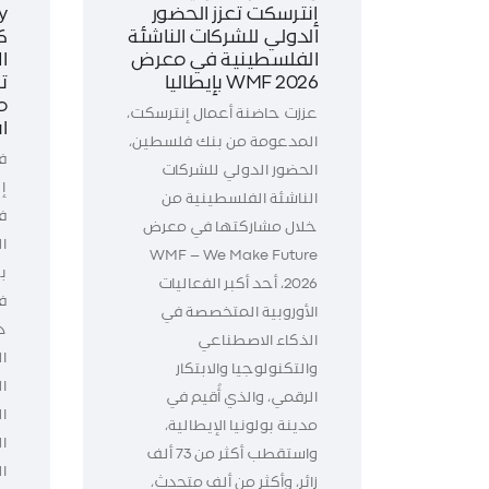
إنترسكت تعزز الحضور
الدولي للشركات الناشئة
ك
الفلسطينية في معرض
WMF 2026 بإيطاليا
ت
م
عززت حاضنة أعمال إنترسكت،
ا
المدعومة من بنك فلسطين،
ف
الحضور الدولي للشركات
إ
الناشئة الفلسطينية من
خلال مشاركتها في معرض
WMF – We Make Future
ب
2026، أحد أكبر الفعاليات
الأوروبية المتخصصة في
د
الذكاء الاصطناعي
ال
والتكنولوجيا والابتكار
ا
الرقمي، والذي أُقيم في
ا
مدينة بولونيا الإيطالية،
ا
واستقطب أكثر من 73 ألف
زائر، وأكثر من ألف متحدث،