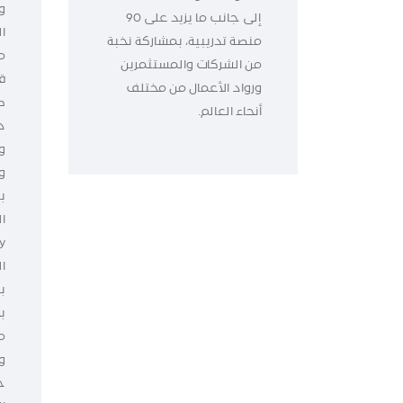
و
إلى جانب ما يزيد على 90
ا
منصة تدريبية، بمشاركة نخبة
م
من الشركات والمستثمرين
ق
ورواد الأعمال من مختلف
ط
أنحاء العالم.
د
و
و
ب
ا
ال
ب
ب
م
و
ح