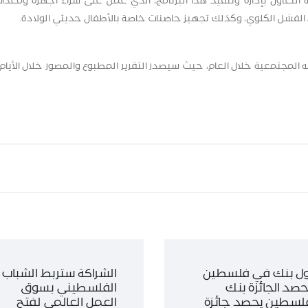
عاون بإدارة وتنفيذ هذا البرنامج، الذي عمل على شراء أجهزة ومعدا
ن الفشل الكلوي، وكذلك تجهيز حاضنات خاصة بالأطفال حديثي الولادة.
المجتمعية خلال العام، حيث سيصدر التقرير المطبوع والمصور خلال الأيام 
ول بنك في فلسطين
الشراكة ستربط الشباب
حصد الجائزة بنك
الفلسطيني بسوق
لسطين يحصد جائزة
العمل العالمي لفتح