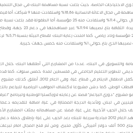
 وذوي الاحتياجات الخاصة، حيث بلغت نسبة مساهمة البنك في مجال التنمية
21% واستفادت منها 33 مؤسسة، فيما وصلت نسبة المساهمة في مجال الاغاثة الانسانية 8,86
بالتعليم، فقد بلغت نسبة مساهمة البنك في هذا المجال حوالي 11.4% واستفادت منه 25 مؤسسة، أما الطفولة فق
البنك فيها حوالي 9,55% من خلال 6 مؤسسات مستفيدة. الثقافة بلغ نصيبها 11.94
5,22% من خلال مؤسستين، والرياضة 15,34% عبر دعم 22 م
ي 1% واستفادت منه خمس جهات خيرية.
اكاديمي لتطوير التعليم الجامعي في فلسطين لمدة خمس سنوات، كما قدم 
لمدة ثلاث سنوات لمشروع "مستقبلي" وهو مشروع لتكفل الاطفال الايتام في قطاع غزة، وفي العام 2
فظات الوطن، كما دشن مشروعا لاكتشاف المواهب الرياضية للبراعم بالتع
وهو مشروع "دوري البراعم" فضلا عن رعايته لاوركسترا الوطنية ولبرنامج "اعرف
ين في لبنان، ولأندية الدرجة الممتازة في غزة، اضافة لتقديمه دعما 
 خلال الحرب الأخيرة على غزة، فضلا عن مساهماته بمئات المشاريع الأ
مختلف نواحي التنمية المجتمعية في فلسطين. كما شهد العام 2012 مبادرة سريعة للبنك بعد الحرب على غزة بإطلاق حمل
لقطاع الصحة والطفولة في غزة قدم خلالها البنك مبلغ 500 ألف دولار أميركي كأول متبرع، ومن ثم فتح المجال امام تب