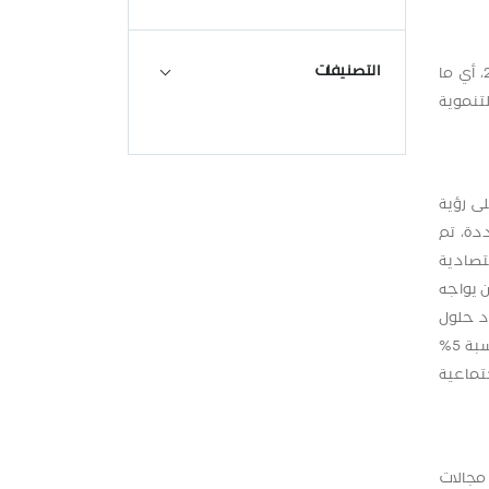
التصنيفات
أعلن "بنك فلسطين" عن تقديمه حوالي 1,912,000 دولار أميركي ضمن مساهمته بمجال المسؤولية الاجتماعية خلال العام 2012، أي ما
لتنموية
ى رؤية
دة، تم
قتصادية
ن يواجه
د حلول
للبطالة. كاشفا في الوقت ذاته عن زيادة البنك لقيم مساهماته المجتمعية خلال العام 2012 عن رقم العام 2011 والذي وصل الى بنسبة 5%
تماعية
من مجالات