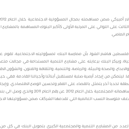
 للعام الثالث على التوالي على المرتبة الأولى كأكبر البنوك المساهمة بالمشاريع ا
م الماضي.
ك فلسطين هاشم الشوا، بأن ممارسة البنك لمسؤوليته الاجتماعية، تقوم عل
اة، ويركز البنك برعايته على مشاريع التنمية المستدامة في مجالات متعد
بداع، والصحة والبيئة، والرياضة، والتنمية، والثقافة والفنون، والشؤون الا
ا. ليتمكن من إيجاد أرضية صلبة لمستقبل أبنائنا وأجيالنا القادمة. ففي حي
طقة تحديا آخر يتمثل بالقضاء على الفقر وتحسين الوضع الاقتصادي، وإيجا
 ضعف متوسط النسب العالمية التي تقدمها الشركات ضمن مسؤوليتها الاج
امين 2011 - 2012 شهدتا انطلاقة لعدد من المشاريع التنمية والمجتمعية الكبرى بتمويل البنك في كل 