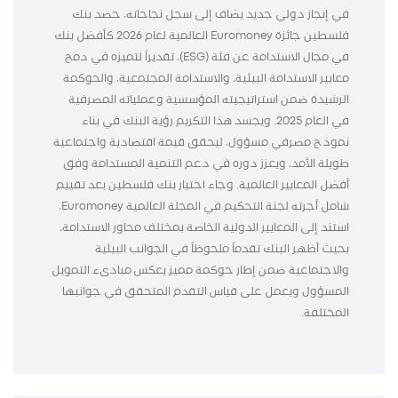
في إنجاز دولي جديد يضاف إلى سجل نجاحاته، حصد بنك
فلسطين جائزة Euromoney العالمية لعام 2026 كأفضل بنك
في مجال الاستدامة عن فئة (ESG)، تقديراً لتميزه في دمج
معايير الاستدامة البيئية، والاستدامة المجتمعية، والحوكمة
الرشيدة ضمن استراتيجيته المؤسسية وعملياته المصرفية
في العام 2025. ويجسد هذا التكريم رؤية البنك في بناء
نموذج مصرفي مسؤول، ليحقق قيمة اقتصادية واجتماعية
طويلة الأمد، ويعزز دوره في دعم التنمية المستدامة وفق
أفضل المعايير العالمية. وجاء اختيار بنك فلسطين بعد تقييم
شامل أجرته لجنة التحكيم في المجلة العالمية Euromoney،
استند إلى المعايير الدولية الخاصة بمختلف محاور الاستدامة،
بحيث أظهر البنك تقدماً ملحوظاً في الجوانب البيئية
والاجتماعية ضمن إطار حوكمة مميز يعكس مبادىء التمويل
المسؤول ويعمل على قياس التقدم المتحقق في جوانبها
المختلفة.