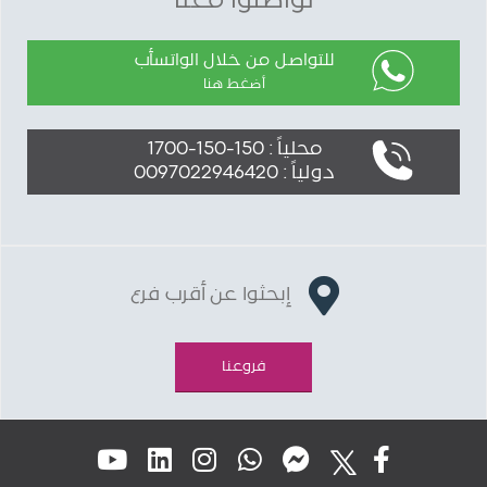
تواصلوا معنا
للتواصل من خلال الواتسأب
أضغط هنا
محلياً : 150-150-1700
دولياً : 0097022946420
إبحثوا عن أقرب فرع
فروعنا