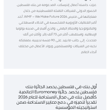
عززت حاضنة أعمال إنترسكت، المدعومة من بنك فلسطين،
الحضور الدولي للشركات الناشئة الفلسطينية من خلال
مشاركتها في معرض WMF – We Make Future 2026، أحد
أكبر الفعاليات الأوروبية المتخصصة في الذكاء الاصطناعي
والتكنولوجيا والابتكار الرقمي، والذي أُقيم في مدينة بولونيا
الإيطالية، واستقطب أكثر من 73 ألف زائر، وأكثر من ألف
متحدث، إلى جانب ما يزيد على 90 منصة تدريبية، بمشاركة
نخبة من الشركات والمستثمرين ورواد الأعمال من مختلف
أنحاء العالم.
أول بنك في فلسطين يحصد الجائزة بنك
فلسطين يحصد جائزة Euromoney العالمية
كأفضل بنك في مجال الاستدامة للعام 2026
تقديراً لتميزه في دمج معايير الاستدامة ضمن
استراتيجيته المؤسسية