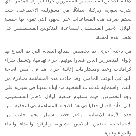
لإغاثة اللاجئين الفلسطينيين المتضررين جراء الزلزال المدمر الذي
ضرب سورية وتركيا، انطلاقًا من مسؤوليته الاجتماعية، حيث
سيتم صرف هذه المساعدات عبر الجهود التي تقوم بها جمعية
الهلال الأحمر الفلسطيني لمساعدة المنكوبين الفلسطينيين في
تخطي هذه المحنة.
من ناحية أخرى، تم تخصيص المبالغ النقدية التي تم التبرع بها
لإيواء المتضررين الذين فقدوا بيوتهم، جراء تهدمها، وتشمل شراء
كرافانات وخيم ومستلزمات إغاثية أخرى، هم في أمس الحاجة
إليها في الوقت الحاضر. وقد جاءت هذه المساهمة بمبادرة من
البنك، واستجابة للدعوات الشعبية من أبناء شعبنا في سورية على
وجه الخصوص، حيث ستقوم جمعية الهلال الأحمر الفلسطيني،
التي بدأت العمل فعلياً في هذا الإتجاه بالمساهمة في التخفيف من
حدة الأزمة الإنسانية، وفق خطة تشمل توفير جانب من
الاحتياجات، تتضمن الملابس الشتوية، والوقود والغذاء والماء
والدواء وغيرها.