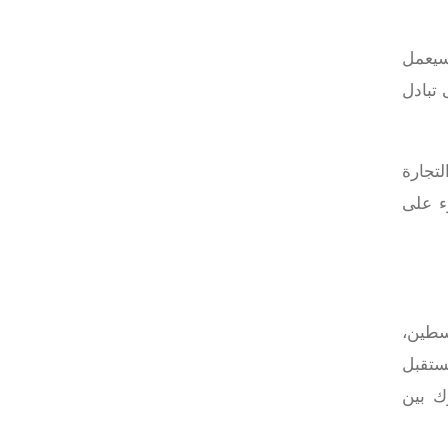
 فلسطين، سيعمل
 تبادل
لتجارة
ء على
لسطين،
مستقبل
ك بين