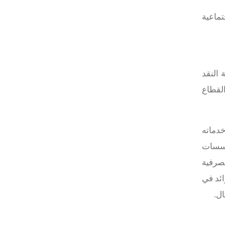
تماعية
لطة النقد
من ثلث القطاع
لبنك خدماته
لمؤسسات
صرفية
ائد في
ل.