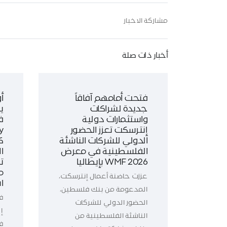
مشاركة الاخبار
أخبار ذات صلة
فتحت أمامهم آفاقاً
أ
جديدة لشراكات
ي
واستثمارات دولية
ف
إنترسكت تعزز الحضور
الدولي للشركات الناشئة
ك
الفلسطينية في معرض
WMF 2026 بإيطاليا
ت
م
عززت حاضنة أعمال إنترسكت،
ا
المدعومة من بنك فلسطين،
ف
الحضور الدولي للشركات
إ
الناشئة الفلسطينية من