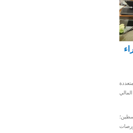
اء
20، شراكة استراتيجية متعددة
المالي
سطين؛
ورصات