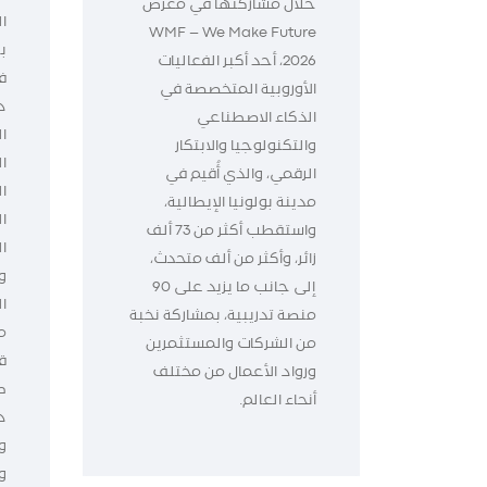
خلال مشاركتها في معرض
WMF – We Make Future
ب
2026، أحد أكبر الفعاليات
الأوروبية المتخصصة في
د
الذكاء الاصطناعي
ال
والتكنولوجيا والابتكار
ا
الرقمي، والذي أُقيم في
ا
مدينة بولونيا الإيطالية،
ا
واستقطب أكثر من 73 ألف
زائر، وأكثر من ألف متحدث،
و
إلى جانب ما يزيد على 90
ا
منصة تدريبية، بمشاركة نخبة
م
من الشركات والمستثمرين
ق
ورواد الأعمال من مختلف
ط
أنحاء العالم.
د
و
و