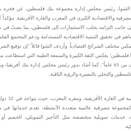
 الشوا، رئيس مجلس إدارة مجموعة بنك فلسطين، عن فخره ب
رفية والاقتصادية الكبرى في المغرب والقارة الأفريقية. مؤكداً 
 إلى جانب التزامه بجلب الاستثمارات إلى فلسطين، بما يصبّ في 
ساهم في تحقيق التنمية الاقتصادية المستدامة ودعم المجتمع الف
كين مختلف الشرائح اقتصادياً. وأردف الشوا قائلاً "إن توقيع الشر
ها فلسطين؛ يعكس الثقة الكبيرة والسمعة الطيبة التي استطاعت 
بنك فلسطين بناءها وترسيخها على مدار ما يقرب من 65 عاماً". كما أشاد بدور رئيس مجلس إدارة بنك أفريقي
لسطين والتحلي بالبصيرة والرؤية الثاقبة.
يمثل بنك أفريقيا أحد المجموعات المالية الر
قدماً نفسه كمجموعة مصرفية عالمية متعددة الأنشطة، تقدم خدماتها في 
ية، خدمات تمويلية متخصصة مثل التأجير التمويلي، الخصم أو ا
ة.