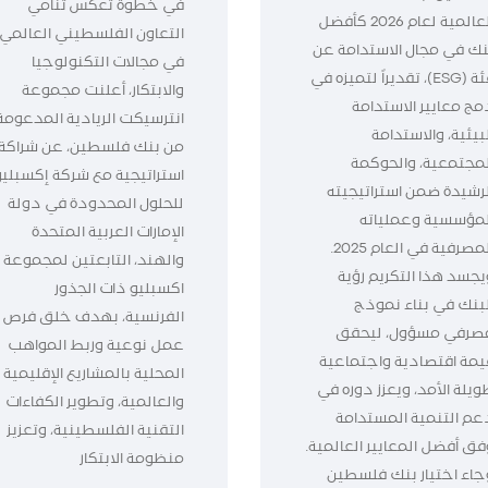
في خطوة تعكس تنامي
العالمية لعام 2026 كأفضل
التعاون الفلسطيني العالمي
نك في مجال الاستدامة عن
في مجالات التكنولوجيا
فئة (ESG)، تقديراً لتميزه في
والابتكار، أعلنت مجموعة
مج معايير الاستدامة
انترسيكت الريادية المدعومة
بيئية، والاستدامة
من بنك فلسطين، عن شراكة
لمجتمعية، والحوكمة
استراتيجية مع شركة إكسبليو
لرشيدة ضمن استراتيجيته
للحلول المحدودة في دولة
لمؤسسية وعملياته
الإمارات العربية المتحدة
المصرفية في العام 2025.
والهند، التابعتين لمجموعة
يجسد هذا التكريم رؤية
اكسبليو ذات الجذور
لبنك في بناء نموذج
الفرنسية، بهدف خلق فرص
صرفي مسؤول، ليحقق
عمل نوعية وربط المواهب
يمة اقتصادية واجتماعية
المحلية بالمشاريع الإقليمية
ويلة الأمد، ويعزز دوره في
والعالمية، وتطوير الكفاءات
عم التنمية المستدامة
التقنية الفلسطينية، وتعزيز
فق أفضل المعايير العالمية.
منظومة الابتكار
جاء اختيار بنك فلسطين