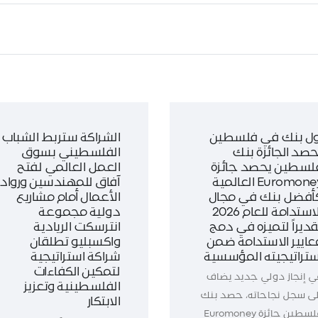
ول بنك في فلسطين
الشراكة ستربط الشباب
حصد الجائزة بنك
الفلسطيني بسوق
لسطين يحصد جائزة
العمل العالمي لفتح
Euromoney العالمية
آفاق للمهندسين ورواد
أفضل بنك في مجال
الأعمال أمام مشاريع
الاستدامة للعام 2026
دولية مجموعة
قديراً لتميزه في دمج
انترسكت الريادية
عايير الاستدامة ضمن
واكسبليو تطلقان
ستراتيجيته المؤسسية
شراكة استراتيجية
لتمكين الكفاءات
ي إنجاز دولي جديد يضاف
الفلسطينية وتعزيز
لى سجل نجاحاته، حصد بنك
الابتكار
فلسطين جائزة Euromoney