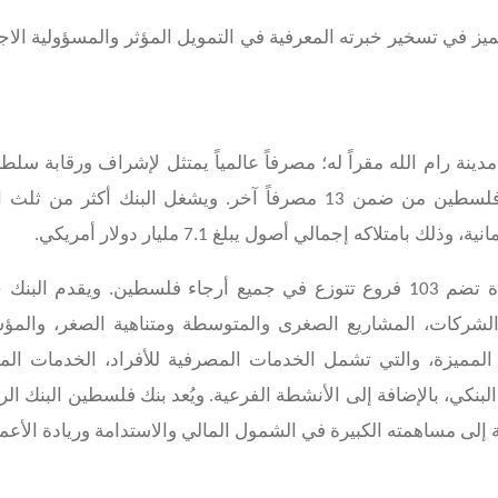
ميز في تسخير خبرته المعرفية في التمويل المؤثر والمسؤولية الاج
سطين الذي تأسس عام 1960، متخذاً مدينة رام الله مقراً له؛ مصرفاً عالمياً يمتثل لإشراف ورقابة س
الفلسطينية. وهو أول مؤسسة مالية تعمل في فلسطين من ضمن 13 مصرفاً آخر. ويشغل البنك أكثر 
انية، وذلك بامتلاكه إجمالي أصول يبلغ
7.1
مليار دولار أمريكي.
ويمتلك بنك فلسطين شبكة مصرفية محلية رائدة تضم 103 فروع تتوزع في جميع أرجاء فلسطين. ويقدم ا
عملاء (الأفراد، الشركات، المشاريع الصغرى والمتوسطة ومتناهية الصغر، وا
المميزة، والتي تشمل الخدمات المصرفية للأفراد، الخدمات الم
بنكي، بالإضافة إلى الأنشطة الفرعية. ويُعد بنك فلسطين البنك الر
لى مساهمته الكبيرة في الشمول المالي والاستدامة وريادة الأعما