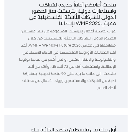
فتحت أمامهم آفاقاً جديدة لشراكات
واستثمارات دولية إنترسكت تعزز الحضور
الدولي للشركات الناشئة الفلسطينية في
معرض WMF 2026 بإيطاليا
عززت حاضنة أعمال إنترسكت، المدعومة من بنك فلسطين،
الحضور الدولي للشركات الناشئة الفلسطينية من خلال
مشاركتها في معرض WMF – We Make Future 2026، أحد
أكبر الفعاليات الأوروبية المتخصصة في الذكاء الاصطناعي
والتكنولوجيا والابتكار الرقمي، والذي أُقيم في مدينة بولونيا
الإيطالية، واستقطب أكثر من 73 ألف زائر، وأكثر من ألف
متحدث، إلى جانب ما يزيد على 90 منصة تدريبية، بمشاركة
نخبة من الشركات والمستثمرين ورواد الأعمال من مختلف
أنحاء العالم.
أول بنك في فلسطين يحصد الجائزة بنك