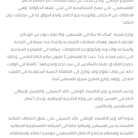
المنتوج الوطني، ونحن نبحث عن تعزيز الشراكات مع القطاع الخاص
الفلسطيني، لكي نرسخ الاستراتيجية التي تبني عليها الحكومة؛ وهي
الانفكاك عن الاحتلال، والتوجه نحو العالم، وفتح أسواق لنا في مختلف دول
العالم
".
وتابع اشتية: "هناك 14 بنكا في فلسطين، و14 مليار دولار من الودائع
موجودة فيها، وهناك قطاعات اقتصادية واعدة جدا، سيما في الزراعة
والصناعة والأدوية وتكنولوجيا المعلومات، إضافة الى المشاريع السياحية
التي تعتبر مربحة جدا؛ حيث زار فلسطين 3 مليون سائح العام الماضي، وحاليا
جميع الفنادق مليئة بالسائحين في بيت لحم ومحيطها
".
كاشفا في الوقت
ذاته عن زيارات يقوم وفد وزاري إلى المملكة العربية السعودية في القريب
العاجل، ووفد وزاري قطري سيزور فلسطين أيضاً.
وحضر المنتدى وزير الاقتصاد الوطني خالد العسيلي، والقنصل الإيطالي
العام في القدس، ووفد من وزارة الخارجية الإيطالية، ورجال أعمال
فلسطينيين وايطاليين.
بدوره أكد وزير الاقتصاد الوطني خالد العسيلي على عمق العلاقات الثنائية
الاقتصادية بين فلسطين وايطاليا، لافتا الى الشراكة الفلسطينية الايطالية
التاريخية واهتمام مجتمع الاعمال الفلسطيني بتوسيع اعماله واستثماراته