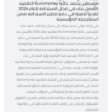
فلسطين يحصد جائزة Euromoney العالمية
كأفضل بنك في مجال الاستدامة للعام 2026
تقديراً لتميزه في دمج معايير الاستدامة ضمن
استراتيجيته المؤسسية
في إنجاز دولي جديد يضاف إلى سجل نجاحاته، حصد بنك
فلسطين جائزة Euromoney العالمية لعام 2026 كأفضل بنك
في مجال الاستدامة عن فئة (ESG)، تقديراً لتميزه في دمج
معايير الاستدامة البيئية، والاستدامة المجتمعية، والحوكمة
الرشيدة ضمن استراتيجيته المؤسسية وعملياته المصرفية
في العام 2025. ويجسد هذا التكريم رؤية البنك في بناء
نموذج مصرفي مسؤول، ليحقق قيمة اقتصادية واجتماعية
طويلة الأمد، ويعزز دوره في دعم التنمية المستدامة وفق
أفضل المعايير العالمية. وجاء اختيار بنك فلسطين بعد تقييم
شامل أجرته لجنة التحكيم في المجلة العالمية Euromoney،
استند إلى المعايير الدولية الخاصة بمختلف محاور الاستدامة،
بحيث أظهر البنك تقدماً ملحوظاً في الجوانب البيئية
والاجتماعية ضمن إطار حوكمة مميز يعكس مبادىء التمويل
المسؤول ويعمل على قياس التقدم المتحقق في جوانبها
المختلفة.