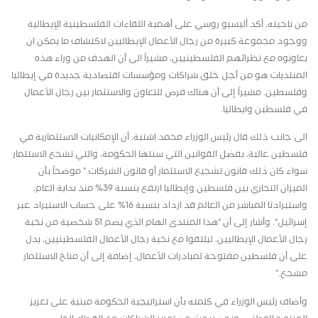
من ناحيته، أكد أليسيو روسي على أهمية اللقاءات الفلسطينية الإيطالية
ووجود مجموعة كبيرة من رجال الأعمال الإيطاليين لاكتشاف ما يمكن ان
يعاونوه مع نظرائهم الفلسطينيين، مشيراً الى أن الهدف من وراء هذه
المنتديات هو من أجل خلق شراكات ومؤسسات اقتصادية جديدة في إيطاليا
وفلسطين. مشيراً إلى أن هناك فرص للتعاون والاستثمار بين رجال الأعمال
في فلسطين وايطاليا.
الى جانب ذلك قال رئيس الوزراء محمد اشتية، أن الإمكانيات الاستثمارية في
فلسطين عالية، بفضل القوانين التي سنتها الحكومة، والتي تشجع الاستثمار
سواء كان ذلك قانون تشجيع الاستثمار أو قانون الشركات
".
موضحاً بأن
الميزان التجاري بين فلسطين وإيطاليا ارتفع بنسبة 39% منذ بداية العام،
واستيرادنا المباشر من العالم قد ازداد بنسبة 16% على حساب الاستيراد عبر
إسرائيل". وأشار إلى أن "هذا المنتدى الهام الذي يضم 51 شخصية من نخبة
رجال الأعمال الإيطاليين، ليلتقوا مع نخبة رجال الأعمال الفلسطينيين، يدل
على أن فلسطين مفتوحة لمبادرات الأعمال، إضافة إلى أن مناخ الاستثمار
مشجع
".
وأضاف رئيس الوزراء في كلمته بأن استراتيجية الحكومة مبنية على تعزيز