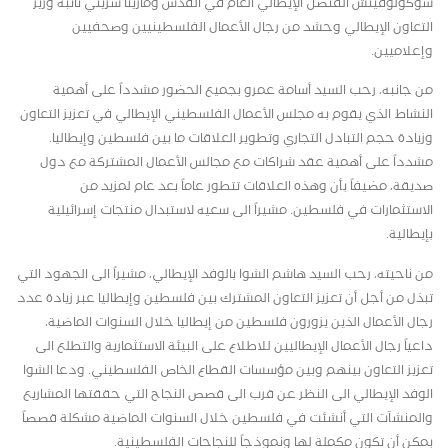
سوكولوفيتش القنصل الإيطالي العام في القدس ومارينا سريني نائبة وزير
التعاون الإيطالي وحشد من رجال الأعمال الفلسطينيين وصحفيين
وإعلاميين.
من جانبه، رحب السيد أسامة عمرو بجميع الحضور مشدداً على أهمية
النشاط الذي يقوم به مجلس الأعمال الفلسطيني الإيطالي في تعزيز التعاون
وزيادة حجم التبادل التجاري وتطوير العلاقات ما بين فلسطين وإيطاليا.
مشدداً على أهمية عقد شراكات مع مجالس الأعمال المشتركة مع دول
صديقة، مضيفاً بأن وهذه العلاقات تتطور عاماً بعد عام لمزيد من
الاستثمارات في فلسطين. مشيراً الى سعيه لاستبدال منتجات إسرائيلية
بإيطالية.
من ناحيته، رحب السيد هاشم الشوا بالوفد الإيطالي، مشيراً الى الجهود التي
تبذل من أجل أن تعزيز التعاون المشترك بين فلسطين وإيطاليا عبر زيادة عدد
رجال الأعمال الذين يزورون فلسطين من إيطاليا خلال السنوات الماضية،
داعياً رجال الأعمال الإيطاليين للاطلاع على البيئة الاستثمارية والتطلع الى
تعزيز التعاون بينهم وبين مؤسسات القطاع الخاص الفلسطيني. ودعا الشوا
الوفد الإيطالي الى النظر عن قرب الى قصص النجاح التي حققتها المشاريع
والمنشآت التي أنشئت في فلسطين خلال السنوات الماضية مشكلة قصصاً
بمكن أن تكون مكملة لها ونموذجاً للنجاحات الفلسطينية.