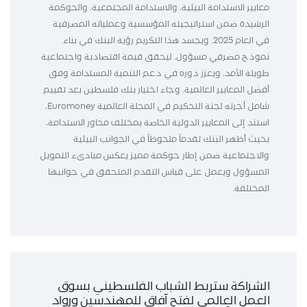
معايير الاستدامة البيئية، والاستدامة المجتمعية، والحوكمة
الرشيدة ضمن استراتيجيته المؤسسية وعملياته المصرفية
في العام 2025. ويجسد هذا التكريم رؤية البنك في بناء
نموذج مصرفي مسؤول، ليحقق قيمة اقتصادية واجتماعية
طويلة الأمد، ويعزز دوره في دعم التنمية المستدامة وفق
أفضل المعايير العالمية. وجاء اختيار بنك فلسطين بعد تقييم
شامل أجرته لجنة التحكيم في المجلة العالمية Euromoney،
استند إلى المعايير الدولية الخاصة بمختلف محاور الاستدامة،
بحيث أظهر البنك تقدماً ملحوظاً في الجوانب البيئية
والاجتماعية ضمن إطار حوكمة مميز يعكس مبادىء التمويل
المسؤول ويعمل على قياس التقدم المتحقق في جوانبها
المختلفة.
الشراكة ستربط الشباب الفلسطيني بسوق
العمل العالمي لفتح آفاق للمهندسين ورواد