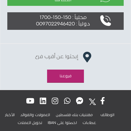
أضغط هنا
محلياً : 150-150-1700
دولياً : 0097022946420
إبحثوا عن أقرب فرع
فروعنا
الوظائف
مقتنيات بنك فلسطين
العمولات والفوائد
الأخبار
عطاءات
IBAN احصلوا على
تحويل العملات