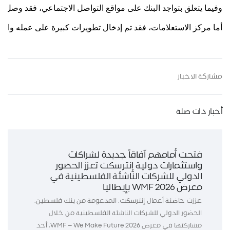
وفيما يتعلق بتواجد البنك على مواقع التواصل الاجتماعي، فقد وصل عدد متابعي صفحته على "فيسبوك" مثلا الى ما يزيد عن 700 ألف متابع، في حين يحتفظ البنك بصفحة أخرى تحت عنوان "فلسطينية" والتي تهتم بدعم النساء وتعزيز مشاركتها في الحياة الاقتصادية والاجتماعية. حيث تحظى هي الأخرى بمتابعة واسعة وصل عدد داعميها الى ما يزيد عن 50 ألف متابعة ومتابع، عل
أما مركز الاستعلامات، فقد تم إدخال تطويرات كبيرة على عمله واعتماد نظام دولي متطور خاص ليتم تشغيله بأفضل صورة، كما جرى تعيين كادر له مكون من نحو 20 شخصاً، حيث تقوم منظومة عمله على توفير رقم 
مشاركة الاخبار
أخبار ذات صلة
فتحت أمامهم آفاقاً جديدة لشراكات
واستثمارات دولية إنترسكت تعزز الحضور
الدولي للشركات الناشئة الفلسطينية في
معرض WMF 2026 بإيطاليا
عززت حاضنة أعمال إنترسكت، المدعومة من بنك فلسطين،
الحضور الدولي للشركات الناشئة الفلسطينية من خلال
مشاركتها في معرض WMF – We Make Future 2026، أحد