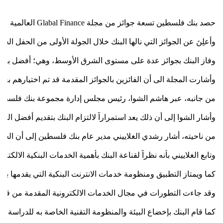
حصد بنك فلسطين تسعة جوائز من مجلة 
Glabal Finance
 العالمية للعام 2019 بعد تطويره مجموعة الحلول المصرفية التكنولوجية المبتكرة، وتصميم خدمات متميزة تلبي احتياجات عملائه على اختلاف شرائحهم خلال السنوات القليلة الماضية للتسهيل على عملائه. حيث قُدِمَت هذه الخدمات عبر نوافذه الإلكترونية التي كرست رياديته في العمل المصرفي، فكانت سبباً في حصوله على جا
وأُعلِنَ عن الجوائز التي نالها البنك خلال الجولة الأولى من الحفل ال
وفاز البنك بجوائز عدة على مستوى الشرق الأوسط، وهي؛ أفضل بنك لل
وأشارت المجلة الى أن الفائزين بالجوائز المقدمة قد تم اختيارهم بعد
من جانبه، عبر هاشم الشوا، رئيس مجلس إدارة مجموعة بنك فلسطين عن 
وأشار الشوا إلى أن ذلك يعد استمراراً لالتزام البنك بتقديم أفضل 
من ناحيته، أشار رشدي الغلاييني مدير عام بنك فلسطين إلى أن الجه
وتابع الغلاييني بأنه نظراً لقناعة البنك بأهمية الخدمات البنكية ا
كما ويمتاز التطبيق ومنظومة خدمات الانترنت البنكية التي يقدمها بن
وقد جاءت التطورات في مجال الخدمات الالكترونية المقدمة من قبل ال
كما قام البنك بإخضاع البيئة والمنظومة التقنية الخاصة به للدراس