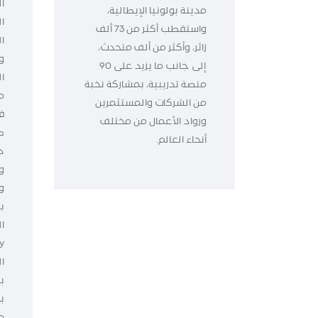
ا
مدينة بولونيا الإيطالية،
ا
واستقطب أكثر من 73 ألف
زائر، وأكثر من ألف متحدث،
و
إلى جانب ما يزيد على 90
ا
منصة تدريبية، بمشاركة نخبة
م
من الشركات والمستثمرين
ق
ورواد الأعمال من مختلف
ط
أنحاء العالم.
د
و
و
ب
ا
ال
ب
ب
م