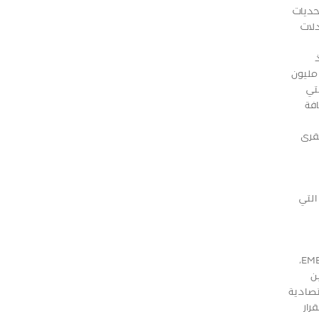
حديات
دلات
سه في العام 1960، وأشارت الى ارتفاع ثقة العملاء الذين وصل عددهم الى ما يزيد عن 630 ألف عميل، وارتفاع رأس المال الى 200 مليون
التي
افة
قرى
التي
من ناحية أخرى، فقد عبر صادق فروانه، المدير العام لشركة الوساطة المالية التابعة للبنك عن فخره لحصولها على جائزة EMEA Finance،
ن
تصادية
رار