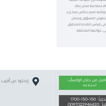
الاجتماعية ضمن إطار
وكمة مميز يعكس مبادىء
لتمويل المسؤول ويعمل
لى قياس التقدم المتحقق
ي جوانبها المختلفة.
واصل من خلال الواتسأب
إبحثوا عن أقرب 
أضغط هنا
ً : 150-150-1700
009702294642