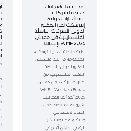
فتحت أمامهم آفاقاً
أ
جديدة لشراكات
ي
واستثمارات دولية
ف
إنترسكت تعزز الحضور
الدولي للشركات الناشئة
ك
الفلسطينية في معرض
WMF 2026 بإيطاليا
ت
م
عززت حاضنة أعمال إنترسكت،
ا
المدعومة من بنك فلسطين،
ف
الحضور الدولي للشركات
إ
الناشئة الفلسطينية من
خلال مشاركتها في معرض
WMF – We Make Future
ب
2026، أحد أكبر الفعاليات
الأوروبية المتخصصة في
د
الذكاء الاصطناعي
ال
والتكنولوجيا والابتكار
ا
الرقمي، والذي أُقيم في