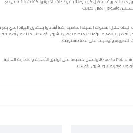
وز هذه الظروف بفضل كوادرها البشرية ذات الخبرة والكفاءة بالتعامل مع
طين وأسواق المال العربية.
نك خلال السنوات القليلة الماضية، كما أشادوا بمشروع البيارة الذي يتم ت
ن أفضل برنامج مسؤولية اجتماعية في الشرق الأوسط، لما له من أهمية ف
ت لتطويره وتوسيعه على عدة مستويات.
وتعرف مجلة emeafinance بأنها مطبوعة Exporta Publishing & Events، وتعمل خصيصا على توثيق الأحداث والانجازات المالية
وروبا، وإفريقيا، والشرق الأوسط.