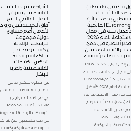
ول بنك في فلسطين
الشراكة ستربط الشباب
حصد الجائزة بنك
الفلسطيني بسوق
لسطين يحصد جائزة
العمل العالمي لفتح
Euromoney العالمية
آفاق للمهندسين ورواد
أفضل بنك في مجال
الأعمال أمام مشاريع
الاستدامة للعام 2026
دولية مجموعة
قديراً لتميزه في دمج
انترسكت الريادية
عايير الاستدامة ضمن
واكسبليو تطلقان
ستراتيجيته المؤسسية
شراكة استراتيجية
لتمكين الكفاءات
ي إنجاز دولي جديد يضاف
الفلسطينية وتعزيز
لى سجل نجاحاته، حصد بنك
الابتكار
فلسطين جائزة Euromoney
في خطوة تعكس تنامي
العالمية لعام 2026 كأفضل
التعاون الفلسطيني العالمي
نك في مجال الاستدامة عن
في مجالات التكنولوجيا
فئة (ESG)، تقديراً لتميزه في
والابتكار، أعلنت مجموعة
مج معايير الاستدامة
انترسيكت الريادية المدعومة
بيئية، والاستدامة
من بنك فلسطين، عن شراكة
لمجتمعية، والحوكمة
استراتيجية مع شركة إكسبليو