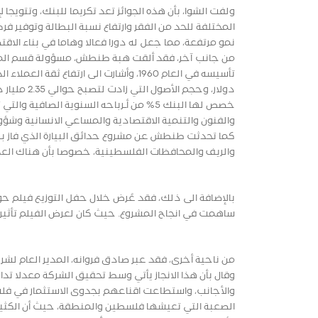
ولفت الشوا، بأن هذه الجوائز تعد تكريما للبنك، وتتويج
المختلفة للحد من الفقر وارتفاع نسبة البطالة وتوفير
نمو مرتفعة، مما جعل له دورا فعالا وهاما في بناء الا
من جانب آخر، فقد ألقت هبة طنطش، مسؤولة قسم المسؤ
دولار، وحج
خصص لها البنك 5% من أـرباحه السنوية الص
والفنون والتنمية الاقتصادية والمساعي الانسانية وشؤون
كما تحدثت طنطش عن مشروع حدائق البيارة الذي فاز بها
والريف والمحافظات الفلسطينية، خصوصا بأن هناك العدي
بالإضافة الى ذلك، فقد عُرض خلال حفل التوزيع فيلم ح
ساهمت في انجاح المشروع. حيث كان لعرض الفيلم تأثير عل
وقال بأن هذا الانجاز يأتي وسط تحقيق الشركة معدلا ت
والأجانب، واستطاعت اقناعهم بجدوى الاستثمار في فلس
الصعبة التي تعيشها فلسطين والمنطقة، حيث أن الكثير من