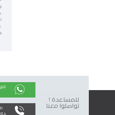
و
ح
ا
ع
ف
للت
للمساعدة !
تواصلوا معنا
محليا
دولياً : 0