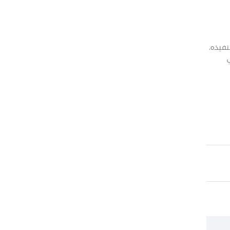
نفيذه،
ي