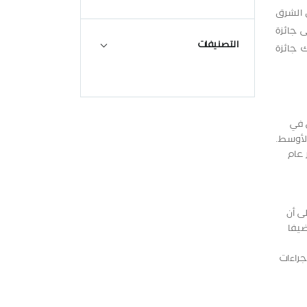
وى الشرق
ى جائزة
التصنيفات
 جائزة
بإمارة دبي في
الأوسط.
 عام
ى أن
يفا
جراءات