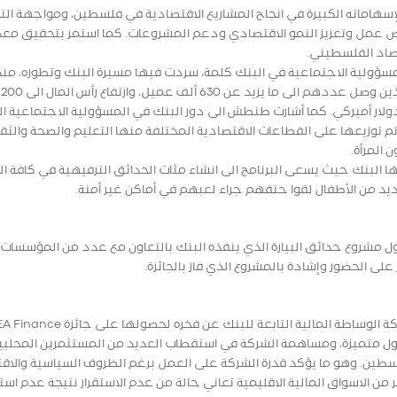
ا لإسهاماته الكبيرة في انجاح المشاريع الاقتصادية في فلسطين، ومواجهة الت
 فرص عمل وتعزيز النمو الاقتصادي ودعم المشروعات. كما استمر بتحقيق مع
قتصاد الفلسطيني.
ولية الاجتماعية في البنك كلمة، سردت فيها مسيرة البنك وتطوره، منذ
تأسي
م الأصول التي زادت لتصبح حوالي 2.35 مليار دولار أميركي. كما أشارت طنطش الى دور البنك في المسؤولية الاجتماعية 
افية والتي تم توزيعها على القطاعات الاقتصادية المختلفة منها التعليم والصحة والثق
 المرأة.
 البنك حيث يسعى البرنامج الى انشاء مئات الحدائق الترفيهية في كافة ال
د من الأطفال لقوا حتفهم جراء لعبهم في أماكن غير أمنة.
ول مشروع حدائق البيارة الذي ينفذه البنك بالتعاون مع عدد من المؤسسات 
ى الحضور وإشادة بالمشروع الذي فاز بالجائزة.
داول متميزة، ومساهمة الشركة في استقطاب العديد من المستثمرين المحليي
طين. وهو ما يؤكد قدرة الشركة على العمل برغم الظروف السياسية والاق
 الاسواق المالية الاقليمية تعاني حالة من عدم الاستقرار نتيجة عدم استق