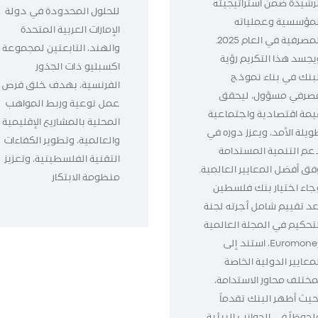
لرشيدة ضمن استراتيجيته
للحلول المحدودة في دولة
لمؤسسية وعملياته
الإمارات العربية المتحدة
المصرفية في العام 2025.
والهند، التابعتين لمجموعة
يجسد هذا التكريم رؤية
اكسبليو ذات الجذور
لبنك في بناء نموذج
الفرنسية، بهدف خلق فرص
صرفي مسؤول، ليحقق
عمل نوعية وربط المواهب
يمة اقتصادية واجتماعية
المحلية بالمشاريع الإقليمية
ويلة الأمد، ويعزز دوره في
والعالمية، وتطوير الكفاءات
عم التنمية المستدامة
التقنية الفلسطينية، وتعزيز
فق أفضل المعايير العالمية.
منظومة الابتكار
جاء اختيار بنك فلسطين
عد تقييم شامل أجرته لجنة
لتحكيم في المجلة العالمية
Euromoney، استند إلى
معايير الدولية الخاصة
مختلف محاور الاستدامة،
حيث أظهر البنك تقدماً
لحوظاً في الجوانب البيئية