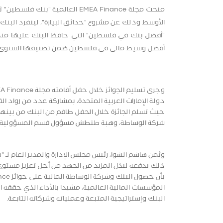
منحت مجلة EMEA Finance العالم
الأوسط وذلك عن مشروع "حدائق البيارة"، لينفرد البنك و
"أفضل بنك في فلسطين" التي حافظ البنك عليها منذ ال
أفضل وسيط مالي في فلسطين ضمن تصنيفها السنوي للعام 
دولة الإمارات العربية المتحدة، بمشاركة عدد من رواد 
حيث تسلم الجائزة خلال الحفل طاقم من البنك من بينهم؛ 
شركة الوساطة، وهبة طنطش مسؤول قسم المسؤولية ا
وثمن هاشم الشوا، رئيس مجلس الإدارة والمدير العام لـ 
ذلك يدفعه لبذل المزيد من الجهد من أجل تعزيز مستو
المؤسسات المالية العالمية، مشيدا بالأداء الذي حققه الب
البنك وإستراتيجية المتبعة وعملياته وشركاته التابعة.