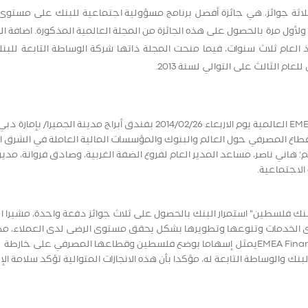
ية "بنك فلسطين" ثلاثة جوائز، هي جائزة أفضل برنامج مسؤولية اجتماعية للبنك على مست
لأول مرة بالحصول على هذه الجائزة من المجلة العالمية المذكورة. اضافة ال
عام ثلاث سنوات، فيما منحت المجلة ذاتها شركة الوساطة التابعة للبنك
الثالث على التوالي لسنة 2013.
وجرى تسليم الجوائز خلال حفل أقامته مجلة EMEA Finance العالمية يوم الاربعاء 2014/02/26 بفندق أبراج مدينة الجميرا/ 
القطاع المصرفي حول العالم والبنوك والمؤسسات المالية العاملة في الشرق 
هاني ناصر، مساعد المدير العام لفروع الضفة الغربية، وصادق فروانة، مدير
لاجتماعية.
"بنك فلسطين" استمرار البنك بالحصول على ثلاث جوائز دفعة واحدة، مشيرا ال
ى الخدمات وتنوعها وتطويرها بشكل يحقق مستوى الرضى لدى العملاء، مض
بأن حصول البنك وشركة الوساطة المالية على جوائز EMEA Financeيمثل إسهاما بوضع فلسطين وقطاعها المصرفي على خارطة
نك والوساطة التابعة له، مؤكدا بأن هذه الانجازات المتوالية تؤكد سلامة الإ