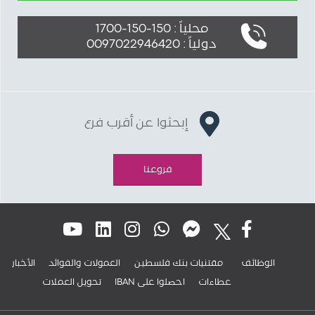
محلياً : 150-150-1700
دولياً : 0097022946420
إبحثوا عن أقرب فرع
فروعنا
الوظائف
مقتنيات بنك فلسطين
العمولات والفوائد
الأخبار
عطاءات
IBAN احصلوا على
تحويل العملات