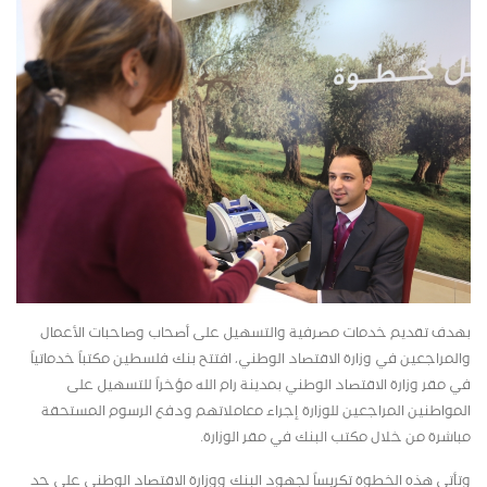
بهدف تقديم خدمات مصرفية والتسهيل على أصحاب وصاحبات الأعمال
والمراجعين في وزارة الاقتصاد الوطني، افتتح بنك فلسطين مكتباً خدماتياً
في مقر وزارة الاقتصاد الوطني بمدينة رام الله مؤخراً للتسهيل على
المواطنين المراجعين للوزارة إجراء معاملاتهم ودفع الرسوم المستحقة
مباشرة من خلال مكتب البنك في مقر الوزارة.
وتأتي هذه الخطوة تكريساً لجهود البنك ووزارة الاقتصاد الوطني على حد