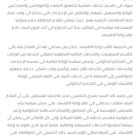
سواء في تقديم خدمات مباشرة لجمهور العملاء والمواطنين والمراجعين
للوزارة والتسهيل عليهم، والتقليل من الإجراءات التي تحتاج الى وقت ليتم
انجاز المعاملات الخاصة بهم، حيث يتمكن مقدم المعاملة دفع رسومه
المستحقة مباشرة في المكتب بدلاً من الخروج الى أحد فروع البنك خارج
مقر وزارة الاقتصاد.
من ناحيتها، قالت وزارة الاقتصاد خلال بيان صحفي لها بأن افتتاح بنك يأتي
لتقديم التسهيلات والخدمات المالية المطلوبة لمتلقي الخدمة من الوزارات
في المجمع الحكومي، وضمن سياسة الوزارة الرامية الى تبسيط الإجراءات
والخدمات لمتلقي الخدمة بأقل جهد وبأسرع وقت ممكن. داعية جمهور
المواطنين إلى الاستفادة من خدمات البنك في المقر الرئيسي لوزارة
الاقتصاد الوطني في المجمع الحكومي.
من جانبه، أكد السيد رشدي الغلاييني مدير عام بنك فلسطين على أن افتتاح
البنك لمكتب خدماتي في مقر وزارة الاقتصاد، ياتي ضمن سياسة بنك
فلسطين التوسعية في كل المناطق والمراكز الخدماتية الحكومية وغير
الحكومية لتقديم خدماته الى كافة الشرائح، والى كل الأماكن التي يمكن أن
يصلها منتفعوا الخدمات المصرفية والمالية. مثمنا الدور الذي تقوم به وزارة
الاقتصاد على رأسها معالي الوزير السيد خالد العسيلي في الموافقة على