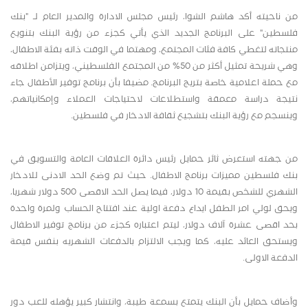
من ناحيته أكد هاشم الشوا، رئيس مجلس الادارة والمدير العام لـ "بنك
فلسطين" على البرنامج الجديد الذي يأتي كجزء من رؤية البنك بتنويع
منتجاته لتغطي كافة فئات المجتمع، ومهتما في الوقت ذاته بفئة الاطفال،
وهي شريحة تمثيل أكثر من 50% من المجتمع الفلسطيني، ويتزامن اطلاقه
مع حملة اعلامية خاصة بتريج البرنامج. مضيفا بأن برنامج توفير الأطفال جاء
نتيجة دراسة معمقة واستطلاعات لاحتياجات العملاء وإمكانياتهم،
وينسجم مع رؤية البنك بتشجيع ثقافة الادخار في فلسطين.
من جهته استعرض ثائر حمايل رئيس دائرة العلاقات العامة والتسويق في
بنك فلسطين مميزات برنامج الاطفال. حيث تم وضع الحد الادنى للادخار
الشهري للشخص بقيمة 10 دولار، فيما يصل الحد الاقصى 500 دولار شهريا،
ويحق لولي امر الطفل ايداع دفعة اولية عند افتتاح الحساب ولمرة واحدة
بحد اقصى عشرة آلاف دولار، ليتم اعتباره كجزء من برنامج توفير الاطفال
ويستحق العائد عليه، كما ويجب الالتزام بالدفعات الشهريه بنفس قيمة
الدفعة الاولى.
وأضاف حمايل بأن البنك يتمتع بسمعة طيبة، وانتشار كبير يؤهله للعب دور