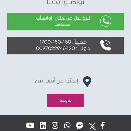
تواصلوا معنا
للتواصل من خلال الواتسأب
أضغط هنا
محلياً : 150-150-1700
دولياً : 0097022946420
إبحثوا عن أقرب فرع
فروعنا