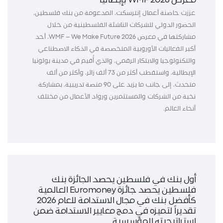
معرض WMF 2026 بإيطاليا
عززت حاضنة أعمال إنترسكت، المدعومة من بنك فلسطين،
الحضور الدولي للشركات الناشئة الفلسطينية من خلال
مشاركتها في معرض WMF – We Make Future 2026، أحد
أكبر الفعاليات الأوروبية المتخصصة في الذكاء الاصطناعي
والتكنولوجيا والابتكار الرقمي، والذي أُقيم في مدينة بولونيا
الإيطالية، واستقطب أكثر من 73 ألف زائر، وأكثر من ألف
متحدث، إلى جانب ما يزيد على 90 منصة تدريبية، بمشاركة
نخبة من الشركات والمستثمرين ورواد الأعمال من مختلف
أنحاء العالم.
أول بنك في فلسطين يحصد الجائزة بنك
فلسطين يحصد جائزة Euromoney العالمية
كأفضل بنك في مجال الاستدامة للعام 2026
تقديراً لتميزه في دمج معايير الاستدامة ضمن
استراتيجيته المؤسسية