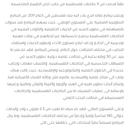
طلباً قدمت من 9 جامعات فلسطينية من جانب لجان التقييم المتخصصة.
ويعتبر برنامج زمالة الذي بادر اليه بنك فلسطين في العام 2011، من البرامج
التطويرية المتميزة على المستوى الوطني، حيث يسهم البرنامج منذ سنوات
بالمساهمة في تطوير العديد من الخبرات التعليمية والكوادر البشرية في
الجامعات الفلسطينية بجميع تخصصاتها عبر ابتعاثهم في زيارات مهنية
وتدريبية الى الخارج وذلك لرفع مستوى الأداء وتطوير الخبرات واستقتاء
التجارب في مختلف المجالات حول العالم. وضمن البرنامج، فقد تم نشر ما
يزيد عن 50 ورقة بحثية في مجالات علمية دولية، تطوير العديد من
المساقات التخصصية في الجامعات الفلسطينية، واكتساب مهارات وتجارب
جديدة في الحقول العلمية والتكنولوجية والإقتصادية، حيث كانت هناك
زيارات الى مراكز علمية واقتصادية عالمية مثل وكالة الفضاء الأميركية ناسا،
ومراكز أبحاث تطوير طبية في الهند وأوروبا وأمريكا واليابان وماليزيا وغيرها،
بالإضافة الى عمليات التشبيك ما بين الجامعات الفلسطينية والجامعات
المستضيفة في مجالات البحث العلمي.
وعلى المستوى المالي، فقد تم صرف ما يقرب من 2.5 مليون دولار، وابتعاث
حوالي 180 محاضراً وفنياً وإدارياً من مختلف الجامعات الفلسطينية، وما يزال
البرنامج مستمراً نظراً للنجاحات التي حققها حتى الآن.