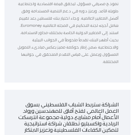
نموذج مصرفي مسؤول، ليحقق قيمة اقتصادية واجتماعية
طويلة الأمد، ويعزز دوره في دعم التنمية المستدامة وفق
أفضل المعايير العالمية. وجاء اختيار بنك فلسطين بعد تقييم
شامل أجرته لجنة التحكيم في المجلة العالمية Euromoney،
استند إلى المعايير الدولية الخاصة بمختلف محاور الاستدامة،
بحيث أظهر البنك تقدماً ملحوظاً في الجوانب البيئية
والاجتماعية ضمن إطار حوكمة مميز يعكس مبادىء التمويل
المسؤول ويعمل على قياس التقدم المتحقق في جوانبها
المختلفة.
الشراكة ستربط الشباب الفلسطيني بسوق
العمل العالمي لفتح آفاق للمهندسين ورواد
الأعمال أمام مشاريع دولية مجموعة انترسكت
الريادية واكسبليو تطلقان شراكة استراتيجية
لتمكين الكفاءات الفلسطينية وتعزيز الابتكار