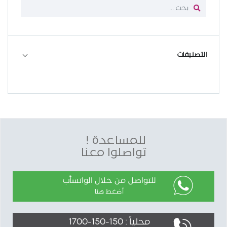
التصنيفات
للمساعدة !
تواصلوا معنا
للتواصل من خلال الواتسأب
أضغط هنا
محلياً : 150-150-1700