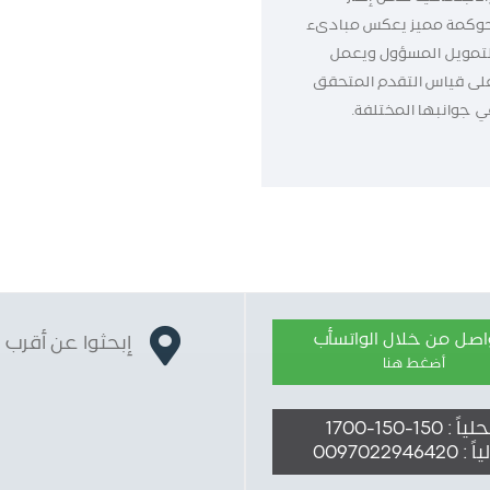
وكمة مميز يعكس مبادىء
لتمويل المسؤول ويعمل
لى قياس التقدم المتحقق
ي جوانبها المختلفة.
واصل من خلال الواتسأب
إبحثوا عن أقرب 
أضغط هنا
ً : 150-150-1700
009702294642