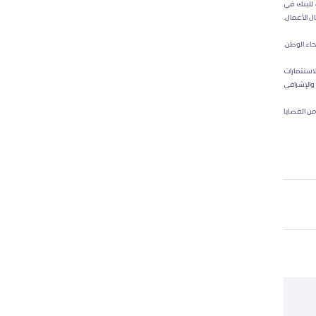
 للبنك في
 الأعمال.
اء الوطن.
استثمارات
والإشرافي
ن القضايا