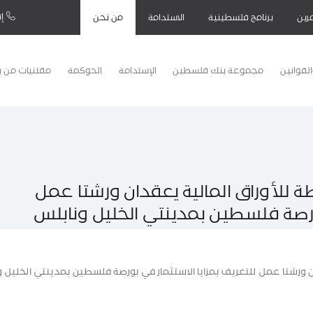
إت
رين
برنامج فلسطينية
الاستدامة
من نحن
لقوانين
مجموعة بنك فلسطين
الإستدامة
الحوكمة
مقتنيات من 
للأوراق المالية يعقدان ورشتا عمل
بورصة فلسطين بمدينتي الخليل ونابلس