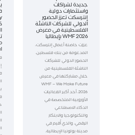
جديدة لشراكات
ي
واستثمارات دولية
ف
إنترسكت تعزز الحضور
الدولي للشركات الناشئة
ك
الفلسطينية في معرض
WMF 2026 بإيطاليا
ت
م
عززت حاضنة أعمال إنترسكت،
ا
المدعومة من بنك فلسطين،
ف
الحضور الدولي للشركات
إ
الناشئة الفلسطينية من
خلال مشاركتها في معرض
WMF – We Make Future
ب
2026، أحد أكبر الفعاليات
الأوروبية المتخصصة في
د
الذكاء الاصطناعي
ال
والتكنولوجيا والابتكار
ا
الرقمي، والذي أُقيم في
ا
مدينة بولونيا الإيطالية،