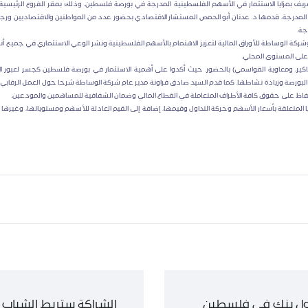
ريف بمزايا الاستثمار في الأسهم الفلسطينية المدرجة في بورصة فلسطين، وذلك بمقر الفروع الرئيسية
المدرجة، قدمها د. عدنان أبو الحمص المستشار الاقتصادي بحضور عدد من المواطنين والاقتصاديين ورجال
جة.
كة الوساطة للأوراق المالية لتعزيز الاهتمام بالأسهم الفلسطينية ونشر الوعي الاستثماري في جميع أنح
 على المستوى المحلي.
اكير، ومعاوية القواسمي) بالحضور. حيث أكدوا على أهمية الاستثمار في بورصة فلسطين كجسر لعبور ال
مق البورصة وزيادة نشاطها. كما قدم السيد صادق فراونة مدير عام شركة الوساطة شرحا حول العمل الرقابي 
فاظ على حقوق كافة الأطراف المتعاملة في القطاع المالي وضمان الشفافية للمساهمين والمودعين.
 المتعلقة بأسعار الأسهم وحركة التداول وقيمها، إضافة إلى القيم العادلة للأسهم ومستوياتها، وغيرها م
ول بنك في فلسطين
الشراكة ستربط الشباب