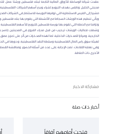
عقدت شركة الوساطة للأوراق المالية التابعة لبنك فلسطين ورشتا عمل للتع
مدينتي الخليل ونابلس، بهدف الترويج لشراء وبيع أسهم الشركات الفلسطينية 
مشيرا إلى الفرص الاستثمارية التي توفرها البورصة للاستثمار في الشركات المدر
ويأتي تنظيم هذه الورشات انسجاما مع الأنشطة التي يقوم بها بنك فلسطين وشر
وتزامنا مع الحملة التي تقوم بها بورصة فلسطين للترويج للأسهم الفلسطينية
وشملت فعاليات الورشات ترحيب من قبل مدراء الفروع في المدينتين (ناصر ب
الخارجية، ومركزا للمدخرات الداخلية، لما لهذه المدخرات من أثر على تعزيز ع
لهيئة سوق راس المال الفلسطينية وسلطة النقد الفلسطينية، ودورها في الح
وفي نهاية اللقاءات، تمت الإجابة على عدد من أسئلة الحضور، ومناقشة القضايا
الأخرى ذات العلاقة.
مشاركة الاخبار
أخبار ذات صلة
فتحت أمامهم آفاقاً
أ