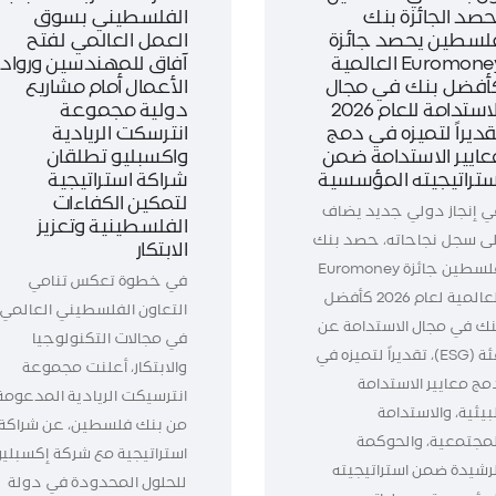
حصد الجائزة بنك
الفلسطيني بسوق
لسطين يحصد جائزة
العمل العالمي لفتح
Euromoney العالمية
آفاق للمهندسين ورواد
أفضل بنك في مجال
الأعمال أمام مشاريع
الاستدامة للعام 2026
دولية مجموعة
قديراً لتميزه في دمج
انترسكت الريادية
عايير الاستدامة ضمن
واكسبليو تطلقان
ستراتيجيته المؤسسية
شراكة استراتيجية
لتمكين الكفاءات
ي إنجاز دولي جديد يضاف
الفلسطينية وتعزيز
لى سجل نجاحاته، حصد بنك
الابتكار
فلسطين جائزة Euromoney
في خطوة تعكس تنامي
العالمية لعام 2026 كأفضل
التعاون الفلسطيني العالمي
نك في مجال الاستدامة عن
في مجالات التكنولوجيا
فئة (ESG)، تقديراً لتميزه في
والابتكار، أعلنت مجموعة
مج معايير الاستدامة
انترسيكت الريادية المدعومة
بيئية، والاستدامة
من بنك فلسطين، عن شراكة
لمجتمعية، والحوكمة
استراتيجية مع شركة إكسبليو
لرشيدة ضمن استراتيجيته
للحلول المحدودة في دولة