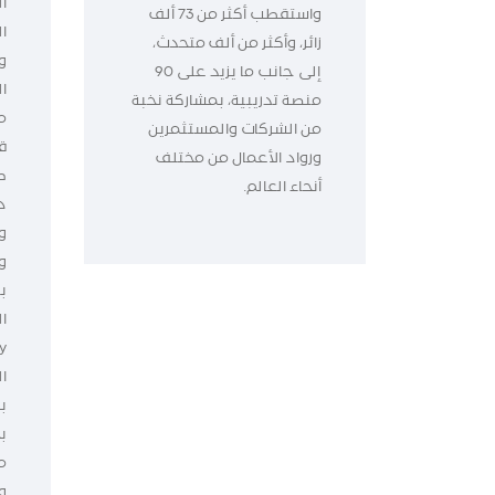
ا
واستقطب أكثر من 73 ألف
زائر، وأكثر من ألف متحدث،
و
إلى جانب ما يزيد على 90
ا
منصة تدريبية، بمشاركة نخبة
م
من الشركات والمستثمرين
ق
ورواد الأعمال من مختلف
ط
أنحاء العالم.
د
و
و
ب
ا
ال
ب
ب
م
و