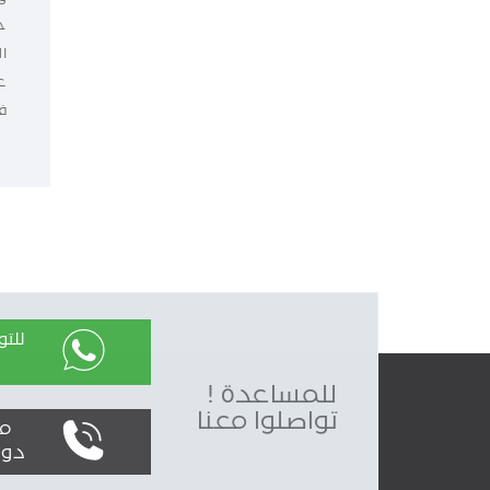
ح
ا
ع
ف
للت
للمساعدة !
تواصلوا معنا
محليا
دولياً : 0