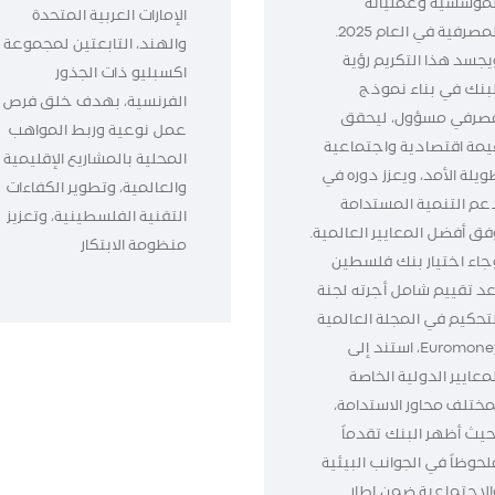
لمؤسسية وعملياته
الإمارات العربية المتحدة
المصرفية في العام 2025.
والهند، التابعتين لمجموعة
يجسد هذا التكريم رؤية
اكسبليو ذات الجذور
لبنك في بناء نموذج
الفرنسية، بهدف خلق فرص
صرفي مسؤول، ليحقق
عمل نوعية وربط المواهب
يمة اقتصادية واجتماعية
المحلية بالمشاريع الإقليمية
ويلة الأمد، ويعزز دوره في
والعالمية، وتطوير الكفاءات
عم التنمية المستدامة
التقنية الفلسطينية، وتعزيز
فق أفضل المعايير العالمية.
منظومة الابتكار
جاء اختيار بنك فلسطين
عد تقييم شامل أجرته لجنة
لتحكيم في المجلة العالمية
Euromoney، استند إلى
معايير الدولية الخاصة
مختلف محاور الاستدامة،
حيث أظهر البنك تقدماً
لحوظاً في الجوانب البيئية
الاجتماعية ضمن إطار