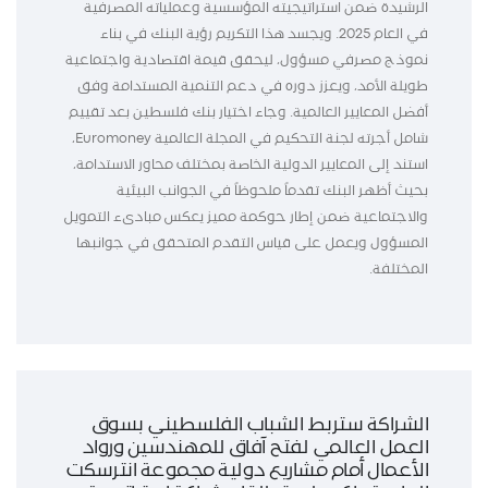
الرشيدة ضمن استراتيجيته المؤسسية وعملياته المصرفية
في العام 2025. ويجسد هذا التكريم رؤية البنك في بناء
نموذج مصرفي مسؤول، ليحقق قيمة اقتصادية واجتماعية
طويلة الأمد، ويعزز دوره في دعم التنمية المستدامة وفق
أفضل المعايير العالمية. وجاء اختيار بنك فلسطين بعد تقييم
شامل أجرته لجنة التحكيم في المجلة العالمية Euromoney،
استند إلى المعايير الدولية الخاصة بمختلف محاور الاستدامة،
بحيث أظهر البنك تقدماً ملحوظاً في الجوانب البيئية
والاجتماعية ضمن إطار حوكمة مميز يعكس مبادىء التمويل
المسؤول ويعمل على قياس التقدم المتحقق في جوانبها
المختلفة.
الشراكة ستربط الشباب الفلسطيني بسوق
العمل العالمي لفتح آفاق للمهندسين ورواد
الأعمال أمام مشاريع دولية مجموعة انترسكت