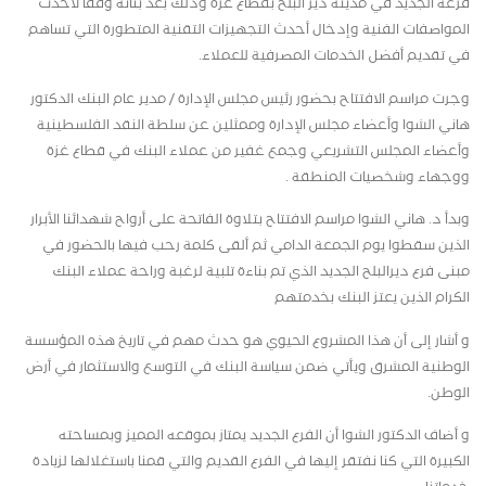
فرعه الجديد في مدينة دير البلح بقطاع غزة وذلك بعد بنائه وفقاً لأحدث
المواصفات الفنية وإدخال أحدث التجهيزات التقنية المتطورة التي تساهم
في تقديم أفضل الخدمات المصرفية للعملاء.
وجرت مراسم الافتتاح بحضور رئيس مجلس الإدارة / مدير عام البنك الدكتور
هاني الشوا وأعضاء مجلس الإدارة وممثلين عن سلطة النقد الفلسطينية
وأعضاء المجلس التشريعي وجمع غفير من عملاء البنك في قطاع غزة
ووجهاء وشخصيات المنطقة .
وبدأ د. هاني الشوا مراسم الافتتاح بتلاوة الفاتحة على أرواح شهدائنا الأبرار
الذين سقطوا يوم الجمعة الدامي ثم ألقى كلمة رحب فيها بالحضور في
مبنى فرع ديرالبلح الجديد الذي تم بناءة تلبية لرغبة وراحة عملاء البنك
الكرام الذين يعتز البنك بخدمتهم
و أشار إلى أن هذا المشروع الحيوي هو حدث مهم في تاريخ هذه المؤسسة
الوطنية المشرق ويأتي ضمن سياسة البنك في التوسع والاستثمار في أرض
الوطن.
و أضاف الدكتور الشوا أن الفرع الجديد يمتاز بموقعه المميز وبمساحته
الكبيرة التي كنا نفتقر إليها في الفرع القديم والتي قمنا باستغلالها لزيادة