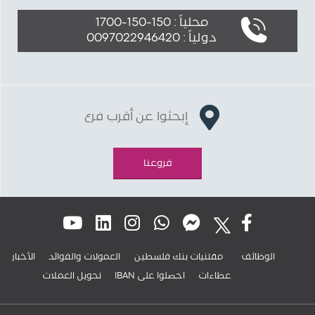
محلياً : 150-150-1700
دولياً : 0097022946420
إبحثوا عن أقرب فرع
فروعنا
الوظائف
مقتنيات بنك فلسطين
العمولات والفوائد
الأخبار
عطاءات
IBAN احصلوا على
تحويل العملات