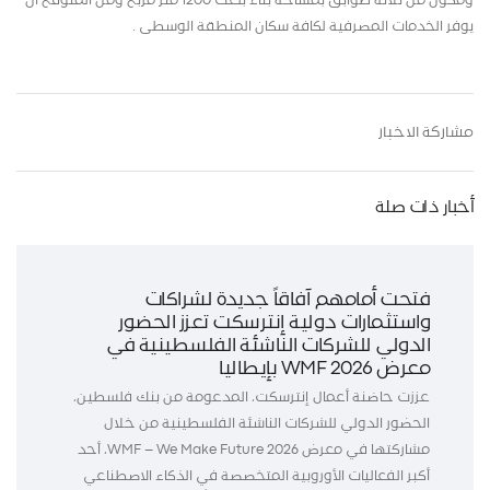
ومكون من ثلاثة طوابق بمساحة بناء بلغت 1200 متر مربع ومن المتوقع أن
يوفر الخدمات المصرفية لكافة سكان المنطقة الوسطى .
مشاركة الاخبار
أخبار ذات صلة
فتحت أمامهم آفاقاً جديدة لشراكات
واستثمارات دولية إنترسكت تعزز الحضور
الدولي للشركات الناشئة الفلسطينية في
معرض WMF 2026 بإيطاليا
عززت حاضنة أعمال إنترسكت، المدعومة من بنك فلسطين،
الحضور الدولي للشركات الناشئة الفلسطينية من خلال
مشاركتها في معرض WMF – We Make Future 2026، أحد
أكبر الفعاليات الأوروبية المتخصصة في الذكاء الاصطناعي