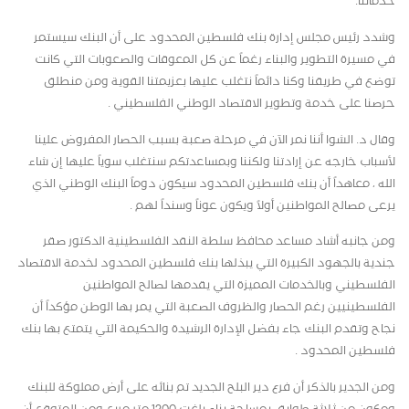
خدماتنا.
وشدد رئيس مجلس إدارة بنك فلسطين المحدود على أن البنك سيستمر
في مسيرة التطوير والبناء رغماً عن كل المعوقات والصعوبات التي كانت
توضع في طريقنا وكنا دائماً نتغلب عليها بعزيمتنا القوية ومن منطلق
حرصنا على خدمة وتطوير الاقتصاد الوطني الفلسطيني .
وقال د. الشوا أننا نمر الآن في مرحلة صعبة بسبب الحصار المفروض علينا
لأسباب خارجه عن إرادتنا ولكننا وبمساعدتكم سنتغلب سوياً عليها إن شاء
الله ، معاهداً أن بنك فلسطين المحدود سيكون دوماً البنك الوطني الذي
يرعى مصالح المواطنين أولاً ويكون عوناً وسنداً لهم .
ومن جانبه أشاد مساعد محافظ سلطة النقد الفلسطينية الدكتور صقر
جندية بالجهود الكبيرة التي يبذلها بنك فلسطين المحدود لخدمة الاقتصاد
الفلسطيني وبالخدمات المميزة التي يقدمها لصالح المواطنين
الفلسطينيين رغم الحصار والظروف الصعبة التي يمر بها الوطن مؤكداً أن
نجاح وتقدم البنك جاء بفضل الإدارة الرشيدة والحكيمة التي يتمتع بها بنك
فلسطين المحدود .
ومن الجدير بالذكر أن فرع دير البلح الجديد تم بنائه على أرض مملوكة للبنك