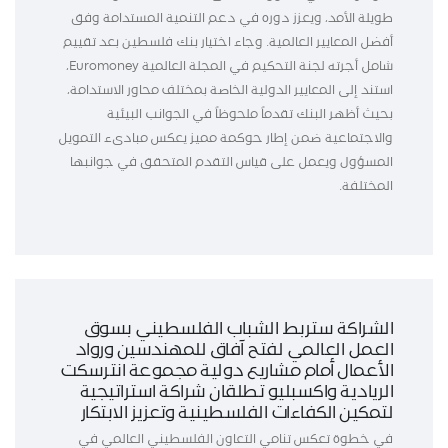
طويلة الأمد، ويعزز دوره في دعم التنمية المستدامة وفق
أفضل المعايير العالمية. وجاء اختيار بنك فلسطين بعد تقييم
شامل أجرته لجنة التحكيم في المجلة العالمية Euromoney،
استند إلى المعايير الدولية الخاصة بمختلف محاور الاستدامة،
بحيث أظهر البنك تقدماً ملحوظاً في الجوانب البيئية
والاجتماعية ضمن إطار حوكمة مميز يعكس مبادىء التمويل
المسؤول ويعمل على قياس التقدم المتحقق في جوانبها
المختلفة.
الشراكة ستربط الشباب الفلسطيني بسوق
العمل العالمي لفتح آفاق للمهندسين ورواد
الأعمال أمام مشاريع دولية مجموعة انترسكت
الريادية واكسبليو تطلقان شراكة استراتيجية
لتمكين الكفاءات الفلسطينية وتعزيز الابتكار
في خطوة تعكس تنامي التعاون الفلسطيني العالمي في