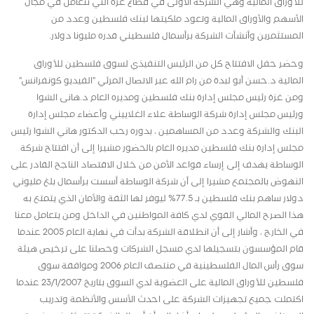
للأوراق المالية وهي الشركة الأولى في قطاع غزة التي تتعامل في مجال
الأسهم والأوراق المالية وتعود ملكيتها لبنك فلسطين وعدد من
المستثمرين وأنشأت الشركة برأسمال فلسطيني قدره مليونا دولار.
وحضر حفل الافتتاح كل من الرئيس التنفيذي لسوق فلسطين للأوراق
المالية د.حسن أبو لبدة من رام الله عبر الاتصال المرئي "الفيديو كونفرانس"
ومن غزة رئيس مجلس إدارة بنك فلسطين ومديره العام د.هانى الشوا
ورئيس مجلس إدارة شركة الوساطة علاء الغلاييني وأعضاء مجلس إدارة
البنك والشركة وعدد من المساهمين ، بدوره رحب الدكتور هاني الشوا رئيس
مجلس إدارة بنك فلسطين مديره العام بالحضور مشيرا إلى أن افتتاح شركة
الوساطة يهدف إلى إرساء قواعد الأمن من خلال الاقتصاد الناجح القادر على
النهوض بالمجتمع مشيرا إلى أن شركة الوساطة أسست برأسمال بلغ مليوني
دولار ساهم بنك فلسطين بـ 77.5% ليوفر لها الثقة والأمان الذي يتمتع به
هذا الصرح المالي القوي لدي كافة المواطنين في الداخل ومن يتعامل معنا
في الخارج ، وأشار إلى أن انطلاقة الشركة بدأت في نهاية العام 2005 عندما
قام المؤسسون بتسجيلها لدي مسجل الشركات وحصلنا على ترخيص هيئة
سوق رأس المال الفلسطينية في منتصف العام 2006 وموافقة سوق
فلسطين للأوراق المالية على العضوية لدي السوق بتاريخ 23/1/2007 عندما
اكتملت جميع تجهيزات الشركة على احدث الأسس والأنظمة وتدريب