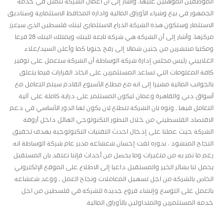
الموظفين المؤهلين عليها، وأشار إلى أن أعمال الشركة تتمثل في خدمة
الجمهور في بيع وشراء الأوراق المالية واداره المحافظ الاستثمارية وصناديق
الاستثمار وستكون هذه الشركة الذراع الاستثماري لبنك فلسطين الذي سيعزز
مركزها، وأشار إلى أن الشركة هي شركة تابعة للبنك ويمتلك البنك 28 فرعا
ومكتبا منتشرين من جنين شمالا إلى رفح جنوبا كما وأعلن السيد/علاء
الغلاييني رئيس مجلس إدارة شركة الوساطة أن الشركة ستعمل على توفير
كافة المعلومات التي تساعد المستثمرين على اتخاذ القرارات فيما يتعلق
بالجوانب المالية مشيرا إلى انه مع مطلع الأسبوع القادم سيتم التعامل مع
أسواق دبي والقاهرة وعمان ليكون المستثمر على دراية كاملة على آلية
التعامل فيها ، ونوه بان الشركة تتطلع لان يكون لها الدور الأساسي في دعم
الاقتصاد الفلسطيني من خلال التطور التكنولوجي الهائل داخل أروقة
الشركة حيث عملنا على إدخال احدث التقنيات التكنولوجية بهدف تحقيق
النجاح المنشود ، بدوره لفت إحسان شعشاعه مدير عام شركة الوساطة انه
رغم ما نمر به من متغيرات وما يحصل من أحداث فإننا نعتقد بان المستقبل
يحمل لنا بشائر الخير والمستقبل داعيا إلى الاطلاع على الموقع الإلكتروني
الخاص بالشركة من اجل تسهيل المعاملات ونجاح العمل ، ووعد شعشاعه
بالعمل على التوسع وإنشاء فروع جديدة للشركة في فلسطين من اجل
خدمة المستثمرين والمتداولين بالأوراق المالية.