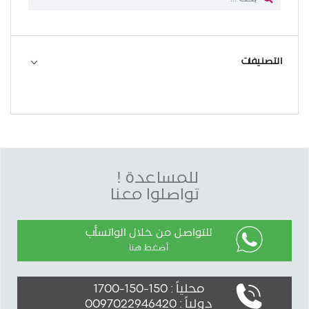
التصنيفات
للمساعدة !
تواصلوا معنا
للتواصل من خلال الواتسأب
أضغط هنا
محلياً : 150-150-1700
دولياً : 0097022946420