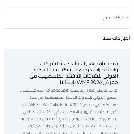
مشاركة الاخبار
أخبار ذات صلة
فتحت أمامهم آفاقاً جديدة لشراكات
واستثمارات دولية إنترسكت تعزز الحضور
الدولي للشركات الناشئة الفلسطينية في
معرض WMF 2026 بإيطاليا
عززت حاضنة أعمال إنترسكت، المدعومة من بنك فلسطين،
الحضور الدولي للشركات الناشئة الفلسطينية من خلال
مشاركتها في معرض WMF – We Make Future 2026، أحد
أكبر الفعاليات الأوروبية المتخصصة في الذكاء الاصطناعي
والتكنولوجيا والابتكار الرقمي، والذي أُقيم في مدينة بولونيا
الإيطالية، واستقطب أكثر من 73 ألف زائر، وأكثر من ألف
متحدث، إلى جانب ما يزيد على 90 منصة تدريبية، بمشاركة