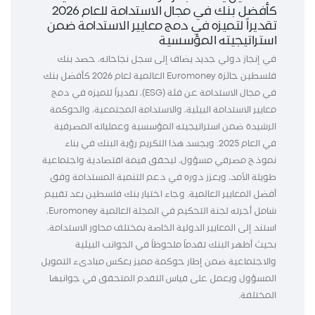
كأفضل بنك في مجال الاستدامة للعام 2026
تقديراً لتميزه في دمج معايير الاستدامة ضمن
استراتيجيته المؤسسية
في إنجاز دولي جديد يضاف إلى سجل نجاحاته، حصد بنك
فلسطين جائزة Euromoney العالمية لعام 2026 كأفضل بنك
في مجال الاستدامة عن فئة (ESG)، تقديراً لتميزه في دمج
معايير الاستدامة البيئية، والاستدامة المجتمعية، والحوكمة
الرشيدة ضمن استراتيجيته المؤسسية وعملياته المصرفية
في العام 2025. ويجسد هذا التكريم رؤية البنك في بناء
نموذج مصرفي مسؤول، ليحقق قيمة اقتصادية واجتماعية
طويلة الأمد، ويعزز دوره في دعم التنمية المستدامة وفق
أفضل المعايير العالمية. وجاء اختيار بنك فلسطين بعد تقييم
شامل أجرته لجنة التحكيم في المجلة العالمية Euromoney،
استند إلى المعايير الدولية الخاصة بمختلف محاور الاستدامة،
بحيث أظهر البنك تقدماً ملحوظاً في الجوانب البيئية
والاجتماعية ضمن إطار حوكمة مميز يعكس مبادىء التمويل
المسؤول ويعمل على قياس التقدم المتحقق في جوانبها
المختلفة.