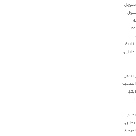
وتمويل
حلول
ة
 ،بقيمة 30 مليون دوالر، لتوفير
تلبية
سطيني،
زء من
AF ،التي تعمل على تعزيز التنمية
إفريقيا
تنمية
شجيع
سطين،
مخصصة،