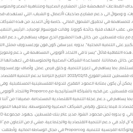
اف القطاعات المهمشة مثل: المشاريع الصغيرة ومتناهية الصغر والمتوس
ء، والشركات الناشئة التي تقل أعمارها عن 3 سنوات، و وصوالً الى دعم مشاريع صاحبات األعمال، و الشباب، التي تستهد
مية، للمساهمة في تحقيق الشمول المالي، خاصة وأن العديد من هذه الشركات 
عقب انتهاء فترة جائحة كورونا. وقالت فرونسواز لومبارد، الرئيس التنفي
P أن تواصل تعاونها الناجح مع بنك فلسطين، من خالل هذا المشروع الذي سوف يساهم في دعم الق
لكبير على التنمية المحلية". بدوره عبر سفن كون فون بورغسدورف ممثل االت
ه االتفاقية قائالً "يسر نا في االتحاد األوروبي المساهمة في دعم وتمويل
ائنا Proparco وبنك فلسطين، من خالل ضماناتنا، لمساعدة الشركات الصغيرة والمتوسطة في تعهداتها ال
لالستثمار، بما يساهم في تعزيز التنمية، وخلق فرص عمل. وأضاف بورغسدورف
االستثمارات من هذا النوع تظهر بيان صحفي صادر عن بنك فلسطين للنشر الفوري 2023/02/13 :التاريخ التزامنا بدعم التنمية االق
كن أن يكون بمثابة العمود الفقري للدولة الفلسطينية المستقبلية. وفي
السياق أعرب هاشم الشوا، رئيس مجلس إدارة مجموعة بنك فلسطين، عن فخره بالشراكة االستراتيجية مع Proparco واالتحاد األورو
يساهم في دعم عجلة التنمية االقتصادية المستدامة، مضيفا ا من ً أننا تم
تصادنا، فيما يتعلق بإقراض الشركات الصغيرة والمتوسطة، بما فيها التموي
األخضر، مع التركيز الحقيقي على االستدامة والشمول 
 ال ارئد في دعم التنمية االقتصادية واالجتماعية، مشي ار من التعاون مع ً 
الفلسطيني، نظر ما أننا نتطلع إلى مزيد االتحاد األوروبي والوكالة الفرنسية للتنمية، وProparco في مجال الوساطة المالية. وأطلقت