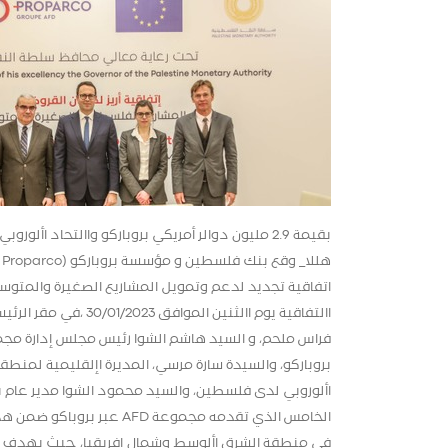
بقيمة 2.9 مليون دوالر أمريكي بروباركو واالتحاد
االتفاقية يوم االثني
فراس ملحم، و السيد هاشم الشوا رئيس مجلس إدارة مجم
بروباركو، والسيدة سارة مرسي، المديرة اإلقليمية لمن
األوروبي لدى فلسطين، والسيد محمود الشوا مدير عام 
الخامس الذي تقدمه مجموعة 
في منطقة الشرق األوسط وشمال إفريقيا، حيث يهدف الم