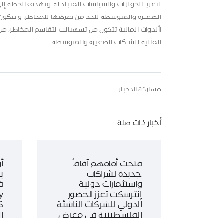
لتعزيز الحو ار ات والسياسات المتبادلة. وتهدف الخطة
الصغيرة والمتوسطة للحد من تعرضها للمخاطر. و يتكو
األدوات المالية تتكون من تسهيالت لتقاسم المخاطر، م
المالية للشركات الصغيرة والمتوسطة
مشاركة الاخبار
أخبار ذات صلة
فتحت أمامهم آفاقاً
أ
جديدة لشراكات
ي
واستثمارات دولية
ف
إنترسكت تعزز الحضور
الدولي للشركات الناشئة
ك
الفلسطينية في معرض