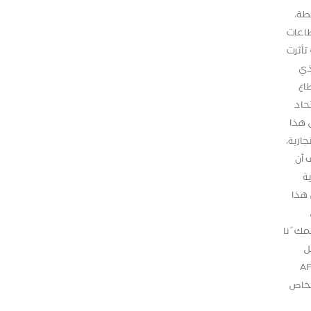
طة،
ف قطاعات
تأثرت
ذي
طاع
حاد
 هذا
تجارية،
 أن
تصادية
 هذا
بي
ك ً نا
ل
المالي. و بدوره ثمن محمود الشوا، مدير عام بنك فلسطين، جهود مجموعة AFD
الخاص