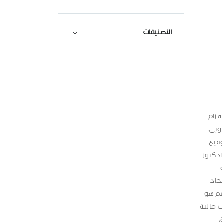
التصنيفات
 رام
 من االتحاد األوروبي،
يكي. وجرى توقيع
 الدكتور
حاد
عم هو
الت مالية
،