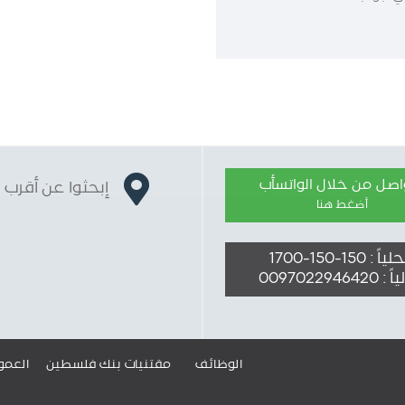
واصل من خلال الواتسأب
إبحثوا عن أقرب 
أضغط هنا
ً : 150-150-1700
009702294642
الوظائف
مقتنيات بنك فلسطين
العمو