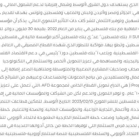
ا المشروع الذي يستهدف دول الشرق األوسط وشمال إفريقيا لدعم الشمول المالي، 
 الجزائر ومصر واألردن ولبنان والمغرب وفلسطين وتونس، بهدف تقديم 
تسهيل وتوفير االئتمان للشر كات ذات التأثير التنموي العالي. يذكر أن مؤسس
بروباركو (Proparco (بالتعاون مع االتحاد األوروبي، وقعت اتفاقية مع بنك فلسطين في يناير من العام 2022
قروض خض ارء، ضمن برنامج التمويل األخضر الثاني II SUNREF. بنك فلسطين: ُ عد ُ ي بنك فلسطين أكبر مؤسسة مالية في فلسطين،
طين، وتطو يرها، مواكبة للتطور الذي شهده القطاع المصرفي في العالم، ل
ـات الفلسـطينية. ويلعب ا ً بنك فلسطين دور ا ً رئيسي في دعم االقتصاد الفل
يجيته، والمساهمة في تعزيز التمويل األخضر، واالستثمار في التكنولوجيا
حاب وصاحبات المشاريع الصغيرة والمتوسطة ومتناهية الصغر، إضافة إلى
مال والمستفيدين من برامج المعونات والمساعدات وغيرهم من الشرائح كج
استراتيجيته الشاملة لالستدامة. مؤسسة بروباركو(Proparco:( هي الذراع تمويل القطاع الخاص لمجموعة D
االقتصادية واالجتماعية والبيئية المستدامة ألكثر من 40 ا ً عام ، و توفر التمويل والدعم لكل من الشركات والمؤسسات المالية في 
وآسيا وأمريكا الالتينية والشرق بيان صحفي صادر عن بنك فلسطين للنشر الفوري 2023/02/13 :التاريخ األوسط، لتمكين قطاعات ال
دة، واألعمال التجارية الزراعية، والمؤسسات المالية، والصحة والتعليم. خطة
شمال إفريقيا: وضعت خطة االستثمار الخارجية الطموحة لالتحاد األوروبي لت
ي تحديد فرص االستثمار التي توفرها الخطة من خالل أدواتها العديدة في فل
 االتحاد األوروبي والسلطة الفلسطينية منصة استثمار أوروبية-فلسطينية 