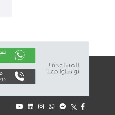
للت
للمساعدة !
تواصلوا معنا
محليا
دولياً : 0