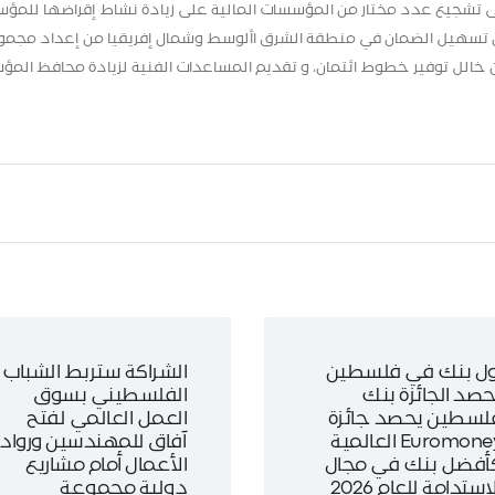
 إلى تشجيع عدد مختار من المؤسسات المالية على زيادة نشاط إقراضها للمؤ
ن تسهيل الضمان في منطقة الشرق األوسط وشمال إفريقيا من إعداد مجم
ن خالل توفير خطوط ائتمان، و تقديم المساعدات الفنية لزيادة محافظ الم
ول بنك في فلسطين
الشراكة ستربط الشباب
حصد الجائزة بنك
الفلسطيني بسوق
لسطين يحصد جائزة
العمل العالمي لفتح
Euromoney العالمية
آفاق للمهندسين ورواد
أفضل بنك في مجال
الأعمال أمام مشاريع
الاستدامة للعام 2026
دولية مجموعة