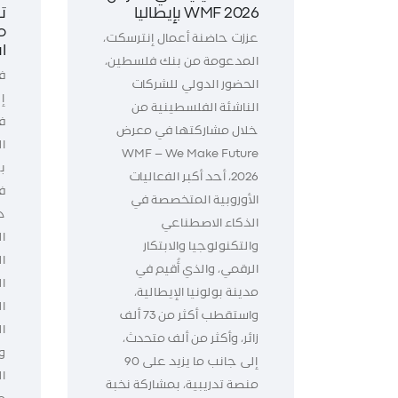
WMF 2026 بإيطاليا
ت
م
عززت حاضنة أعمال إنترسكت،
ا
المدعومة من بنك فلسطين،
ف
الحضور الدولي للشركات
إ
الناشئة الفلسطينية من
خلال مشاركتها في معرض
WMF – We Make Future
ب
2026، أحد أكبر الفعاليات
الأوروبية المتخصصة في
د
الذكاء الاصطناعي
ال
والتكنولوجيا والابتكار
ا
الرقمي، والذي أُقيم في
ا
مدينة بولونيا الإيطالية،
ا
واستقطب أكثر من 73 ألف
زائر، وأكثر من ألف متحدث،
و
إلى جانب ما يزيد على 90
ا
منصة تدريبية، بمشاركة نخبة