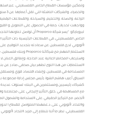
وتمكين مؤسسات القطاع الخاص الفلسطيني، عبر استهد
والخضرا
الزراعة، والصحة، والتعليم، والسياحة، والقطاعات الرق
وواجهت تحديات جمة في الحصول على التمويل و القروض، 
لبروباركو: "يسر شركة roparco
الخاص الفلسطيني، في القطاعات الرئيسية ذات التأثير ا
األوروبي لدى فلسطين عن سعادته بتجديد التوقيع على هذ
االستثمار المهم مع شرك
واستيعاب المخاطر العالية عند الحاجة، وإطالق العنان 
المستدامة في فلسطين، وإنشاء اقتصاد قوي ومستقل يم
كشركاء رئيسيين ومستثمرين في البنك لسنوات عديدة بما 
مع المساهمة في خلق التأثير اإليجابي على مجتمعنا واق
واالتحاد األوروبي على دعمهما المتواصل للقطاع ا لدوره ً