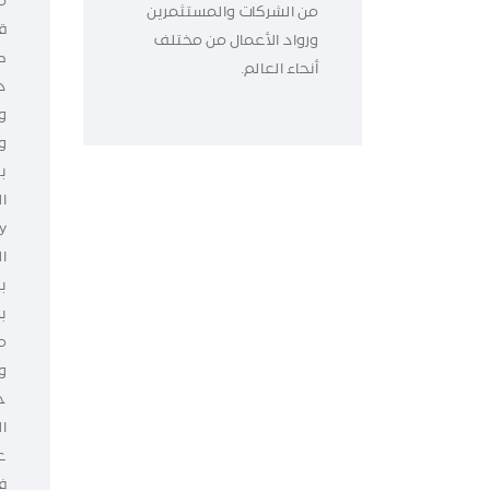
م
من الشركات والمستثمرين
ق
ورواد الأعمال من مختلف
ط
أنحاء العالم.
د
و
و
ب
ا
ال
ب
ب
م
و
ح
ا
ع
ف