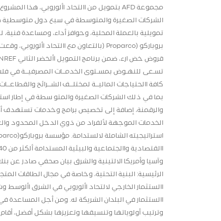
مجموعة AFD بتمويل من االتحاد األوروبي، هذ
الشركات الصغيرة والمتوسطة في سبع دول متوسطية هي:
تمويلية بالعملة المحلية، وحوافز أداء، ومساعدة فنية، ل
تسـعى للنهـوض بمسـتوى الخدمــات المصرفيــة في فلسـ
كافة االحتياجات الماليــة لمختلــف الشــرائح والقطاعـ
بما في ذلك الشركات الصغيرة والمتو سطة في إطار استرات
والرقمنة، إضافة إلى تخصيص برامج وخدمات تستهدف أص
الخدمات الموجهة لألفراد من ذوي الدخل المحدود والع
الرئيسية: البنية التحتية، وخاصة في مجال الطاقات المتجد
االستثمار الخارجي لالتحاد األوروبي في الشرق األوسط و
االستثمار في البلدان الشريكة له. ومن أجل المساعدة ف
وترتيب أولوياتها وتنسيقها وتعزيزها بشكل أفضل، أقام