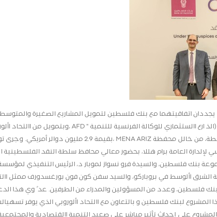
 األوروبي يجددان اتفاقيتهما مع بنك فلسطين لتمويل المشاريع الصغيرة والمتوسطة
هللا_ وقع بنك فلسطين و مؤسسة بروباركو (Proparco (الذ ارع االستثماري للوكالة الفرنسية للتنمية " AFD ،وبتمويل
اتفاقية تجديد لدعم وتمويل المشاريع الصغيرة والمتوسطة، من خالل محفظة MENA ARIZ ،بقيمة 2.9 مليون دوالر أمر
ن الموافق 30/01/2023 ،في مقر الرئيسي لإلدارة العامة برام هللا، بحضور معالي محافظ سلطة النقد الفلسطينية
وعة بنك فلسطين، والسيدة فرو نسواز لموبار د، الرئيس التنفيذي لمؤسسة
طقة الشرق األوسط في بروباركو، والسيد سفن كون فون بورغسدورف ممثل االت
بنك فلسطين، وعدد من المسؤولين والمدراء من الطرفين. عد ُ وي هذا الد
AFD عبر بروباكو ضمن هذا المشروع لبنك فلسطين و بالتعاون مع االتحاد األوروبي الذي يوفر تسهي
شروع على إحداث تأثير مباشر على صعيد التنمية االقتصادية والمجتمعية