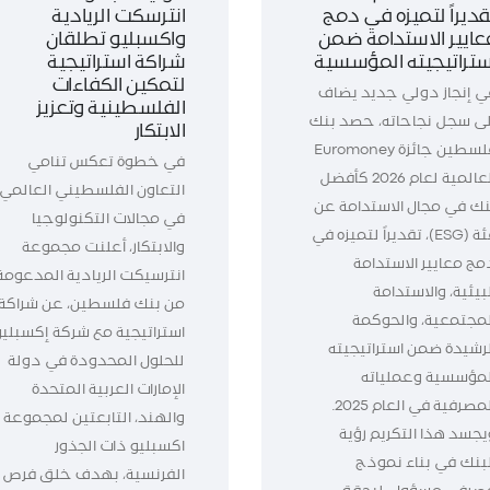
قديراً لتميزه في دمج
انترسكت الريادية
عايير الاستدامة ضمن
واكسبليو تطلقان
ستراتيجيته المؤسسية
شراكة استراتيجية
لتمكين الكفاءات
ي إنجاز دولي جديد يضاف
الفلسطينية وتعزيز
لى سجل نجاحاته، حصد بنك
الابتكار
فلسطين جائزة Euromoney
في خطوة تعكس تنامي
العالمية لعام 2026 كأفضل
التعاون الفلسطيني العالمي
نك في مجال الاستدامة عن
في مجالات التكنولوجيا
فئة (ESG)، تقديراً لتميزه في
والابتكار، أعلنت مجموعة
مج معايير الاستدامة
انترسيكت الريادية المدعومة
بيئية، والاستدامة
من بنك فلسطين، عن شراكة
لمجتمعية، والحوكمة
استراتيجية مع شركة إكسبليو
لرشيدة ضمن استراتيجيته
للحلول المحدودة في دولة
لمؤسسية وعملياته
الإمارات العربية المتحدة
المصرفية في العام 2025.
والهند، التابعتين لمجموعة
يجسد هذا التكريم رؤية
اكسبليو ذات الجذور
لبنك في بناء نموذج
الفرنسية، بهدف خلق فرص