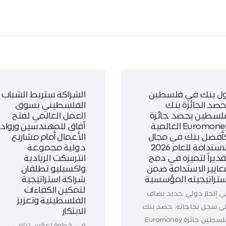
ول بنك في فلسطين
الشراكة ستربط الشباب
حصد الجائزة بنك
الفلسطيني بسوق
لسطين يحصد جائزة
العمل العالمي لفتح
Euromoney العالمية
آفاق للمهندسين ورواد
أفضل بنك في مجال
الأعمال أمام مشاريع
الاستدامة للعام 2026
دولية مجموعة
قديراً لتميزه في دمج
انترسكت الريادية
عايير الاستدامة ضمن
واكسبليو تطلقان
ستراتيجيته المؤسسية
شراكة استراتيجية
لتمكين الكفاءات
ي إنجاز دولي جديد يضاف
الفلسطينية وتعزيز
لى سجل نجاحاته، حصد بنك
الابتكار
فلسطين جائزة Euromoney
في خطوة تعكس تنامي