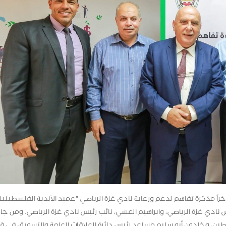
اً مذكرة تفاهم لدعم ورعاية نادي غزة الرياضي "عميد الأندية الفلسطينية"
نادي غزة الرياضي، وابراهيم العشي، نائب رئيس نادي غزة الرياضي. ومن جا
لسطين، وخلدون أبو سليم مساعد رئيس دائرة العلاقات العامة والتسويق في ق