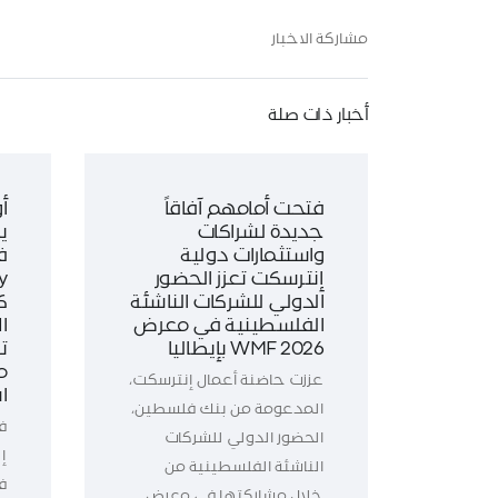
مشاركة الاخبار
أخبار ذات صلة
فتحت أمامهم آفاقاً
أ
جديدة لشراكات
ي
واستثمارات دولية
ف
إنترسكت تعزز الحضور
الدولي للشركات الناشئة
ك
الفلسطينية في معرض
WMF 2026 بإيطاليا
ت
م
عززت حاضنة أعمال إنترسكت،
ا
المدعومة من بنك فلسطين،
ف
الحضور الدولي للشركات
إ
الناشئة الفلسطينية من
خلال مشاركتها في معرض