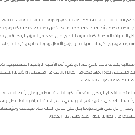
م النشاطات الرياضية المختلفة للنادي، والارتقاء بالرياضة الفلسطينية ف
ع، ويصنف ضمن أندية الدرجة الممتازة. فضلاً عن تحقيقه نجاحات كبيرة، وح
لال السنوات الماضية. كما يشرف النادي على عدد من الفرق الرياضية في م
ستويات، وفرق لكرة السلة والتنس ورفع األثقال وكرة الطائرة وكرة اليد والمل
 متتالية بهدف دعم نادي غزة الرياضي، أقم الأندية الرياضية الفلسطينية. كما
ة بنك فلسطين تجاه المساهمة في تعزيز الرياضة في فلسطين والأندية النشط
مية اجتماعية ورياضية شاملة.
البنك تجاه القطاع الرياضي، مقدماً شكره لبنك فلسطين وعلى رأسه السيد ها
ية وأسرة البنك على جهودهم الكبيرة في دعم الحركة الرياضية الفلسطينية، م
، وهذا إن دل على شيء فإنما يدل على حرص البنك تجاه مجتمعه ومؤسساته
ي سيستمر في انجازاته ليكون عند حسن ظن الجميع.