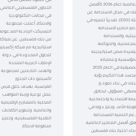
العالمية لعام 2026 كأفضل
التعاون الفلسطيني العالمي
نك في مجال الاستدامة عن
في مجالات التكنولوجيا
فئة (ESG)، تقديراً لتميزه في
والابتكار، أعلنت مجموعة
مج معايير الاستدامة
انترسيكت الريادية المدعومة
بيئية، والاستدامة
من بنك فلسطين، عن شراكة
لمجتمعية، والحوكمة
استراتيجية مع شركة إكسبليو
لرشيدة ضمن استراتيجيته
للحلول المحدودة في دولة
لمؤسسية وعملياته
الإمارات العربية المتحدة
المصرفية في العام 2025.
والهند، التابعتين لمجموعة
يجسد هذا التكريم رؤية
اكسبليو ذات الجذور
لبنك في بناء نموذج
الفرنسية، بهدف خلق فرص
صرفي مسؤول، ليحقق
عمل نوعية وربط المواهب
يمة اقتصادية واجتماعية
المحلية بالمشاريع الإقليمية
ويلة الأمد، ويعزز دوره في
والعالمية، وتطوير الكفاءات
عم التنمية المستدامة
التقنية الفلسطينية، وتعزيز
فق أفضل المعايير العالمية.
منظومة الابتكار
جاء اختيار بنك فلسطين