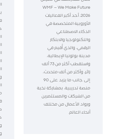
WMF – We Make Future
ب
2026، أحد أكبر الفعاليات
الأوروبية المتخصصة في
د
الذكاء الاصطناعي
ال
والتكنولوجيا والابتكار
ا
الرقمي، والذي أُقيم في
ا
مدينة بولونيا الإيطالية،
ا
واستقطب أكثر من 73 ألف
زائر، وأكثر من ألف متحدث،
و
إلى جانب ما يزيد على 90
ا
منصة تدريبية، بمشاركة نخبة
م
من الشركات والمستثمرين
ق
ورواد الأعمال من مختلف
ط
أنحاء العالم.
د
و
و