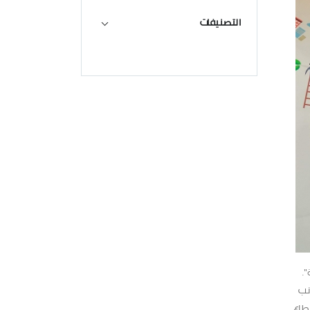
التصنيفات
.
نب
طاع