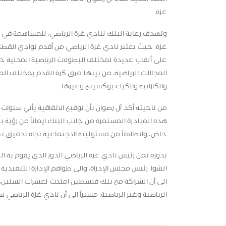
غزة.
وتهدف رعاية البنك لنادي غزة الرياضي، للمساهمة في دع
غزة، حيث يعتبر نادي غزة الرياضي من أقدم نوادي القطا
على ألقاب عديدة لمختلف البطولات الرياضية المحلية خ
المجاالت الرياضية، من بينها: فرق كرة القدم بمختلف الم
والكاراتيه والكيك بوكسينغ وغيرها
.
من ناحيته أكد آل رضوان بأن توقيع الاتفاقية يأتي سنوات
هذه المبادرة المستمرة من جانب البنك ايماناً من رؤي
خاص، وانطلاقاً من مسئوليته الاجتماعية تجاه تحقيق تن
بدوره ثمن رئيس نادي غزة الرياضي الدور الذي يقوم به 
الشوا، رئيس مجلس الإدراة، والى طواقم الإدارة التنفيذ
الى أن الشراكة مع بنك فلسطين امتدت لعشرات السنين
الرياضية وغير الرياضية. مشيراً الى أن نادي غزة الرياض