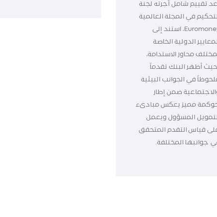
عد تقييم شامل أجرته لجنة
لتحكيم في المجلة العالمية
Euromoney، استند إلى
معايير الدولية الخاصة
مختلف محاور الاستدامة،
حيث أظهر البنك تقدماً
لحوظاً في الجوانب البيئية
الاجتماعية ضمن إطار
وكمة مميز يعكس مبادىء
لتمويل المسؤول ويعمل
لى قياس التقدم المتحقق
ي جوانبها المختلفة.