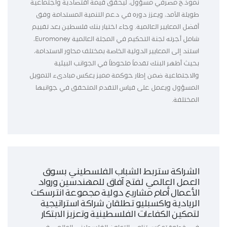
نموذج مصرفي مسؤول، ليحقق قيمة اقتصادية واجتماعية
طويلة الأمد، ويعزز دوره في دعم التنمية المستدامة وفق
أفضل المعايير العالمية. وجاء اختيار بنك فلسطين بعد تقييم
شامل أجرته لجنة التحكيم في المجلة العالمية Euromoney،
استند إلى المعايير الدولية الخاصة بمختلف محاور الاستدامة،
بحيث أظهر البنك تقدماً ملحوظاً في الجوانب البيئية
والاجتماعية ضمن إطار حوكمة مميز يعكس مبادىء التمويل
المسؤول ويعمل على قياس التقدم المتحقق في جوانبها
المختلفة.
الشراكة ستربط الشباب الفلسطيني بسوق
العمل العالمي لفتح آفاق للمهندسين ورواد
الأعمال أمام مشاريع دولية مجموعة انترسكت
الريادية واكسبليو تطلقان شراكة استراتيجية
لتمكين الكفاءات الفلسطينية وتعزيز الابتكار