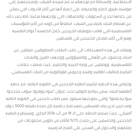
الاجتماعية، وانسجاماً مع توجهاته بدعم شريحة الشباب، وتشجيعهم على
مواصلة طريق العلم والمعرفة على اعتبار أنها من أكثر الأدوات التي يمكن
من خلالها تحدي الصعوبات، والمعيقات التي يواجهها شعبنا. كما يعبر ذلك
عن اهتمام البنك بالرياديين الشباب، انطلاقاً من كونه من أكبر المؤسسات
الفلسطينية التي قامت بتوظيف الخريجين خلال الخمسة أعوام الماضية
وهو ثاني أكبر مشغل للخريجين في فلسطين.
وشارك في هذه المهرجانات الى جانب الطلاب المتفوقين، ممثلين عن
البنك وحشود من الأهالي والمسؤولين ووجهاء القرى والبلدات
الفلسطينية، وومثلين عن وزارة التربية والتعليم، حيث شملت حفلات
التكريم فعاليات ثقافية وفنية وعروض فلوكلورية من التراث الفلسطيني.
وتتزامن هذه الرعاية لتكريم الطلبة الناجحين في الثانوية العامة، مع حملة
أطلقها البنك ضمن برنامج التوفير تحت عنوان "سوا بتوفروا، سواب بتنجحوا،
سوا بتتعلموا" والتي بموجبها سيفوز عشر طلاب ناجحين في الثانوية العامة
ومدخرين لدى بنك فلسطين بعشر منح دراسية كل منحة بقيمة 5000 دولار
أمريكي، حيث تستمر الحملة حتى الـ 18 من آب 2016 الجاري، ويستطيع الطلبة
الناجحين والحاصلين على معدل 70% فأكثر من تكوين مجموعات من
زملائهم والدخول في السحن على المنح الدراسية.