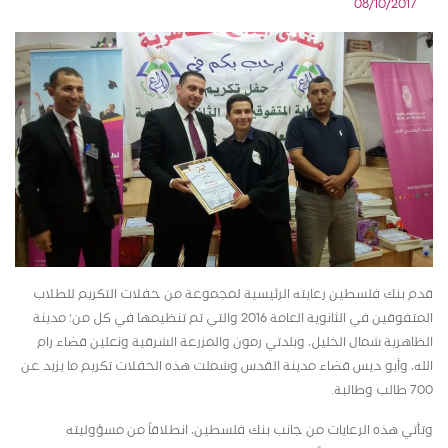
08/10/2017
قدم بنك فلسطين رعايته الرئيسية لمجموعة من حفلات التكريم للطلاب
المتفوقين في الثانوية العامة 2016 والتي تم تنظيمها في كل من؛ مدينة
الظاهرية شمال الخليل، وبلدتي رمون والمزرعة الشرقية ونعلين قضاء رام
الله، وأبو ديس قضاء مدينة القدس وشملت هذه الحفلات تكريم ما يزيد عن
700
طالب وطالبة.
وتأتي هذه الرعايات من جانب بنك فلسطين، انطلاقاً من مسؤوليته