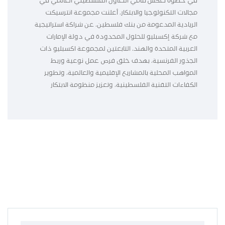
في خطوة تعكس تنامي التعاون الفلسطيني العالمي في
مجالات التكنولوجيا والابتكار، أعلنت مجموعة انترسيكت
الريادية المدعومة من بنك فلسطين، عن شراكة استراتيجية
مع شركة إكسبليو للحلول المحدودة في دولة الإمارات
العربية المتحدة والهند، التابعتين لمجموعة اكسبليو ذات
الجذور الفرنسية، بهدف خلق فرص عمل نوعية وربط
المواهب المحلية بالمشاريع الإقليمية والعالمية، وتطوير
الكفاءات التقنية الفلسطينية، وتعزيز منظومة الابتكار