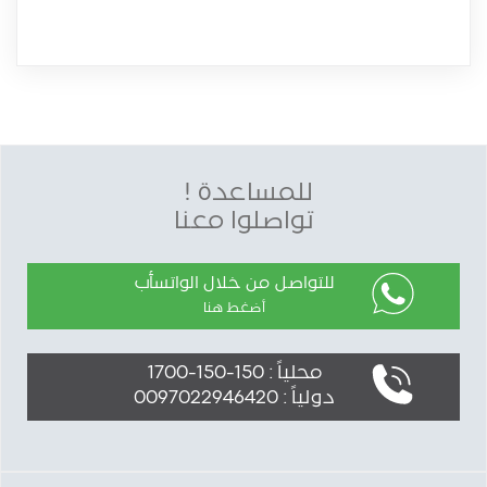
للمساعدة !
تواصلوا معنا
للتواصل من خلال الواتسأب
أضغط هنا
محلياً : 150-150-1700
دولياً : 0097022946420