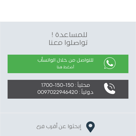
للمساعدة !
تواصلوا معنا
للتواصل من خلال الواتسأب
أضغط هنا
محلياً : 150-150-1700
دولياً : 0097022946420
إبحثوا عن أقرب فرع